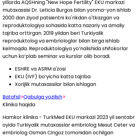
yillarda AQSHning "New Hope Fertility" EKU markazi
mutaxassisi Dr. Leticia Burgos bilan yonma-yon ishlab
2000 dan ziyod patsientni ko'rikdan o'tkazgan va
reproduktologiya sohasida katta nazariy va amaliy
tajriba orttirgan. 2019 yildan beri Turkiyalik
reproduktolog va embriologlar bilan birga ishlab
kelmoqda. Reproduktologiya yo‘nalishida shifokorlar
uchun ko‘plab seminar va kurslar olib boradi.
ESHRE va ASRM a'zosi
EKU (IVF) bo‘yicha katta tajriba
Xorijlik mutaxassilar bilan ishlagan
Batafsil
Qabulga yozilish
Klinika haqida
Hamkor klinika - TurkMed EKU markazi 2023 yil sentabr
oyida Turkiyalik mutaxasslar embriolog Mesut Ceter va
embriolog Osman Cingoz tomonidan ochilgan