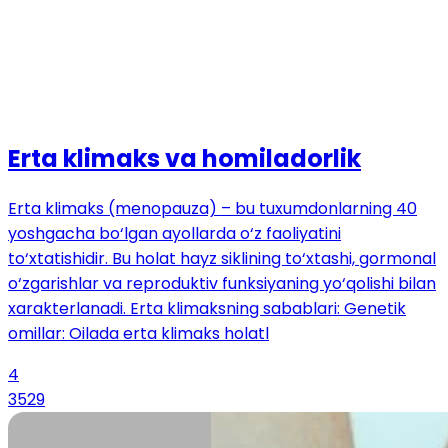
Erta klimaks va homiladorlik
Erta klimaks (menopauza) – bu tuxumdonlarning 40
yoshgacha bo‘lgan ayollarda o‘z faoliyatini
to‘xtatishidir. Bu holat hayz siklining to‘xtashi, gormonal
o‘zgarishlar va reproduktiv funksiyaning yo‘qolishi bilan
xarakterlanadi. Erta klimaksning sabablari: Genetik
omillar: Oilada erta klimaks holatl
4
3529