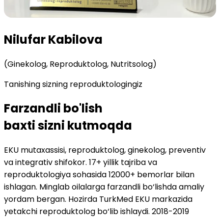
Nilufar Kabilova
(Ginekolog, Reproduktolog, Nutritsolog)
Tanishing sizning reproduktologingiz
Farzandli bo'lish
baxti sizni kutmoqda
EKU mutaxassisi, reproduktolog, ginekolog, preventiv
va integrativ shifokor. 17+ yillik tajriba va
reproduktologiya sohasida 12000+ bemorlar bilan
ishlagan. Minglab oilalarga farzandli bo‘lishda amaliy
yordam bergan. Hozirda TurkMed EKU markazida
yetakchi reproduktolog bo‘lib ishlaydi. 2018-2019