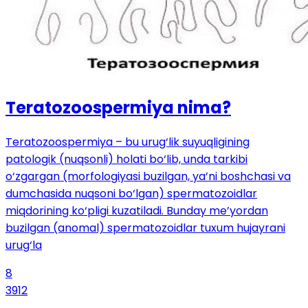
Teratozoospermiya nima?
Teratozoospermiya – bu urug‘lik suyuqligining
patologik (nuqsonli) holati bo‘lib, unda tarkibi
o‘zgargan (morfologiyasi buzilgan, ya’ni boshchasi va
dumchasida nuqsoni bo‘lgan) spermatozoidlar
miqdorining ko‘pligi kuzatiladi. Bunday me’yordan
buzilgan (anomal) spermatozoidlar tuxum hujayrani
urug‘la
8
3912