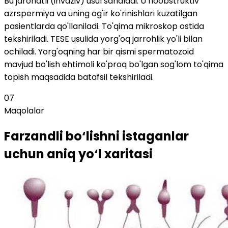
Bu jarohatli (invaziv) usul sanaladi. U noobstruktiv
azrspermiya va uning og'ir ko'rinishlari kuzatilgan
pasientlarda qo'llaniladi. To'qima mikroskop ostida
tekshiriladi. TESE usulida yorg'oq jarrohlik yo'li bilan
ochiladi. Yorg'oqning har bir qismi spermatozoid
mavjud bo'lish ehtimoli ko'proq bo'lgan sog'lom to'qima
topish maqsadida batafsil tekshiriladi.
07
Maqolalar
Farzandli bo‘lishni istaganlar
uchun aniq yo‘l xaritasi