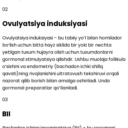
02
Ovulyatsiya induksiyasi
Ovulyatsiya induksiyasi – bu tabiiy yo‘l bilan homilador
bo‘lish uchun bitta hayz siklida bir yoki bir nechta
yetilgan tuxum hujayra olish uchun tuxumdonlarni
gormonal stimulyatsiya qilishdir. Ushbu muolaja follikula
o‘sishini va endometriy (bachadon ichki shillq
qavati)ning rivojlanishini ultratovush tekshiruvi orqali
nazorat qilib borish bilan amalga oshiriladi. Unda
gormonal preparatlar qo‘llaniladi.
03
BII
Bachadon ichiga inseminatsiya (BII) – bu spermani