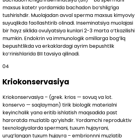
maxsus katetr yordamida bachadon bo‘shlig‘iga
tushirishdir. Muolajadan avval sperma maxsus kimyoviy
suyuqlikda faollashtirib olinadi. Inseminatsiya muolajasi
bir hayz siklida ovulyatsiya kunlari 2-3 marta o‘tkazilishi
mumkin. Endokrin va immunologik omillarga bog‘liq
bepushtlikda va erkaklardagi ayrim bepushtlik
ko‘rinishlarida BII tavsiya qilinadi.
04
Kriokonservasiya
Kriokonservasiya – (grek. krios — sovuq va lot.
konservo — saqlayman) tirik biologik materialni
keyinchalik yana eritib ishlatish maqsadida past
haroratda muzlatib qo‘yishdir. Yordamchi reproduktiv
texnologiyalarda spermani, tuxum hujayrani,
urug‘langan tuxum hujayra – embrionnni muzlatib