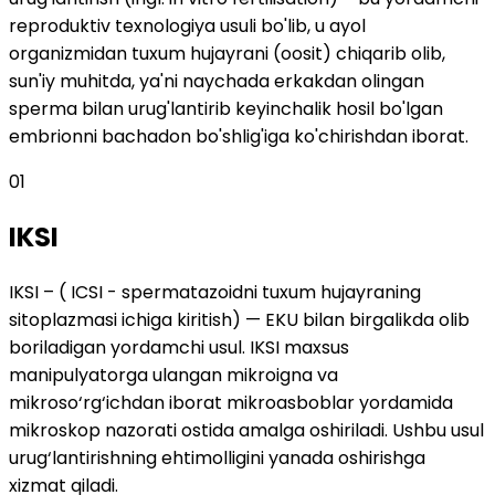
reproduktiv texnologiya usuli bo'lib, u ayol
organizmidan tuxum hujayrani (oosit) chiqarib olib,
sun'iy muhitda, ya'ni naychada erkakdan olingan
sperma bilan urug'lantirib keyinchalik hosil bo'lgan
embrionni bachadon bo'shlig'iga ko'chirishdan iborat.
01
IKSI
IKSI – ( ICSI - spermatazoidni tuxum hujayraning
sitoplazmasi ichiga kiritish) — EKU bilan birgalikda olib
boriladigan yordamchi usul. IKSI maxsus
manipulyatorga ulangan mikroigna va
mikroso‘rg‘ichdan iborat mikroasboblar yordamida
mikroskop nazorati ostida amalga oshiriladi. Ushbu usul
urug‘lantirishning ehtimolligini yanada oshirishga
xizmat qiladi.