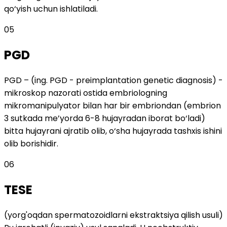
qo‘yish uchun ishlatiladi.
05
PGD
PGD – (ing. PGD - preimplantation genetic diagnosis) -
mikroskop nazorati ostida embriologning
mikromanipulyator bilan har bir embriondan (embrion
3 sutkada me’yorda 6-8 hujayradan iborat bo‘ladi)
bitta hujayrani ajratib olib, o‘sha hujayrada tashxis ishini
olib borishidir.
06
TESE
(yorg'oqdan spermatozoidlarni ekstraktsiya qilish usuli)