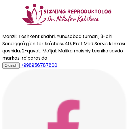
Manzil: Toshkent shahri, Yunusobod tumani, 3-chi
Sandiqqo'rg'on tor ko'chasi, 40, Prof Med Servis klinkasi
qoshida, 2-qavat. Mo'ljal: Malika maishiy texnika savdo
markazi ro'parasida
+998956787800
Qidirish