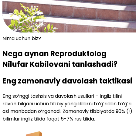
Nima uchun biz?
Nega aynan Reproduktolog
Nilufar Kabilovani
tanlashadi?
Eng zamonaviy davolash taktikasi
Eng so‘nggi tashxis va davolash usullari – Ingliz tilini
ravon bilgani uchun tibbiy yangiliklarni to‘g‘ridan to‘g‘ri
asl manbadan o‘rganadi. Zamonaviy tibbiyotda 90% (!)
bilimlar ingliz tilida faqat 5-7% rus tilida.