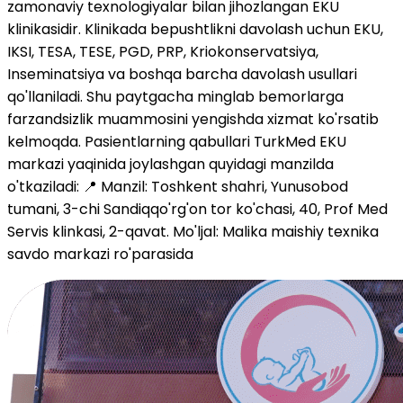
zamonaviy texnologiyalar bilan jihozlangan EKU
klinikasidir. Klinikada bepushtlikni davolash uchun EKU,
IKSI, TESA, TESE, PGD, PRP, Kriokonservatsiya,
Inseminatsiya va boshqa barcha davolash usullari
qo'llaniladi. Shu paytgacha minglab bemorlarga
farzandsizlik muammosini yengishda xizmat ko'rsatib
kelmoqda. Pasientlarning qabullari TurkMed EKU
markazi yaqinida joylashgan quyidagi manzilda
o'tkaziladi: 📍 Manzil: Toshkent shahri, Yunusobod
tumani, 3-chi Sandiqqo'rg'on tor ko'chasi, 40, Prof Med
Servis klinkasi, 2-qavat. Mo'ljal: Malika maishiy texnika
savdo markazi ro'parasida