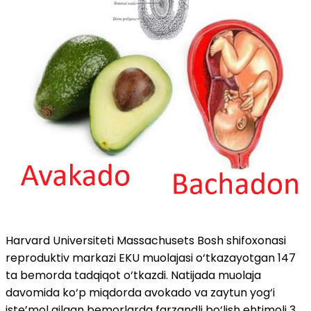
Harvard Universiteti Massachusets Bosh shifoxonasi
reproduktiv markazi EKU muolajasi o‘tkazayotgan 147
ta bemorda tadqiqot o‘tkazdi. Natijada muolaja
davomida ko‘p miqdorda avokado va zaytun yog‘i
iste’mol qilgan bemorlarda farzandli bo‘lish ehtimoli 3