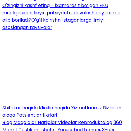
O'zingizni kashf eting - 1
Samarasiz bo‘lgan EKU
muolajasidan keyin patsiyentni davolash qay tarzda
olib boriladi?
O'g'il ko'rishni istaganlarga ilmiy
asoslangan tavsiyalar
Shifokor haqida
Klinika haqida
Xizmatlarimiz
Biz bilan
aloqa
Patsientlar fikrlari
Blog
Maqolalar
Natijalar
Videolar
Reproduktolog 360
Manzil: Toshkent shahri, Yunusobod tumani, 3-chi