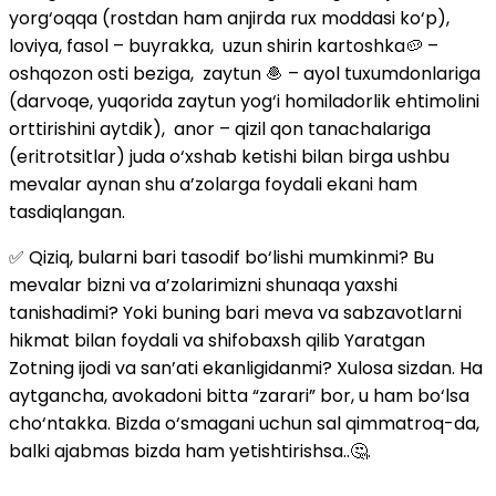
yorg‘oqqa (rostdan ham anjirda rux moddasi ko‘p),
loviya, fasol – buyrakka, uzun shirin kartoshka🥔 –
oshqozon osti beziga, zaytun 🧆 – ayol tuxumdonlariga
(darvoqe, yuqorida zaytun yog‘i homiladorlik ehtimolini
orttirishini aytdik), anor – qizil qon tanachalariga
(eritrotsitlar) juda o‘xshab ketishi bilan birga ushbu
mevalar aynan shu a’zolarga foydali ekani ham
tasdiqlangan.
✅ Qiziq, bularni bari tasodif bo‘lishi mumkinmi? Bu
mevalar bizni va a’zolarimizni shunaqa yaxshi
tanishadimi? Yoki buning bari meva va sabzavotlarni
hikmat bilan foydali va shifobaxsh qilib Yaratgan
Zotning ijodi va san’ati ekanligidanmi? Xulosa sizdan. Ha
aytgancha, avokadoni bitta “zarari” bor, u ham bo‘lsa
cho‘ntakka. Bizda o‘smagani uchun sal qimmatroq-da,
balki ajabmas bizda ham yetishtirishsa..🤔.