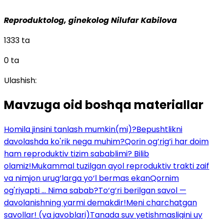
Reproduktolog, ginekolog Nilufar Kabilova
1333 ta
0 ta
Ulashish:
Mavzuga oid boshqa materiallar
Homila jinsini tanlash mumkin(mi)?
Bepushtlikni
davolashda ko'rik nega muhim?
Qorin og’rig’i har doim
ham reproduktiv tizim sabablimi? Bilib
olamiz!
Mukammal tuzilgan ayol reproduktiv trakti zaif
va nimjon urug‘larga yo‘l bermas ekan
Qornim
og'riyapti ... Nima sabab?
To‘g‘ri berilgan savol —
davolanishning yarmi demakdir!
Meni charchatgan
savollar! (va javoblari)
Tanada suv yetishmasligini uy