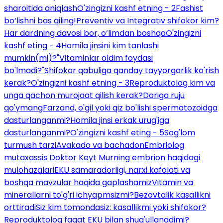
sharoitida aniqlash
O'zingizni kashf etning - 2
Fashist
bo‘lishni bas qiling!
Preventiv va Integrativ shifokor kim?
Har dardning davosi bor, o‘limdan boshqa
O'zingizni
kashf eting - 4
Homila jinsini kim tanlashi
mumkin(mi)?
"Vitaminlar oldim foydasi
bo'lmadi?"
Shifokor qabuliga qanday tayyorgarlik ko'rish
kerak?
O'zingizni kashf etning - 3
Reproduktolog kim va
unga qachon murojaat qilish kerak?
Doriga ruju
qo'ymang
Farzand, o'gil yoki qiz bo'lishi spermatozoidga
dasturlanganmi?
Homila jinsi erkak urug'iga
dasturlanganmi?
O'zingizni kashf eting - 5
Sog'lom
turmush tarzi
Avakado va bachadon
Embriolog
mutaxassis Doktor Keyt Murning embrion haqidagi
mulohazalari
EKU samaradorligi, narxi kafolati va
boshqa mavzular haqida gaplashamiz
Vitamin va
minerallarni to'g'ri ichyapmsizmi?
Bezovtalik kasallikni
orttiradi
Siz kim tomondasiz: kasallikmi yoki shifokor?
Reproduktolog faqat EKU bilan shug'ullanadimi?