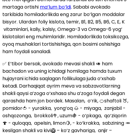
martaga ortishi
ma’lum bo‘ldi
. Sababi avokado
tarkibida homiladorlikda eng zarur bo‘lgan moddalar
bisyor. Ulardan foliy kislota, temir, B1, B2, B5, B6, C, E, K
vitaminlari, kaliy, kalsiy, Omega-3 va Omega-6 yog‘
kislotalari eng muhimlaridir. Homiladorlikda toksikozga,
oyoq mushaklari tortishishiga, qon bosimi oshishiga
ham foydali sanaladi.
✅ E’tibor bersak, avokado mevasi shakli 🥑 ham
bachadon va uning ichidagi homilaga hamda tuxum
hujayrani ichida saqlagan follikulaga juda o‘xshab
ketadi. Darhaqiqat ayrim meva va sabzavotlarning
shakli qaysi a’zoga o‘xshasa shu a’zoga foydali degan
qarashda ham jon bordek. Masalan, o‘rik, 🍊shaftoli 🍑,
pomidor🍅 - yurakka, yong‘oq 🌰 - miyaga, zanjabil -
oshqozonga, brokkoli🥦, uzum🍇 - o‘pkaga, qo‘ziqorin
🍄 - quloqqa, apelsin, limon🍋, - ko‘krakka, sabzining 🥕
kesilgan shakli va kivi🥝 – ko‘z gavhariga, anjir –