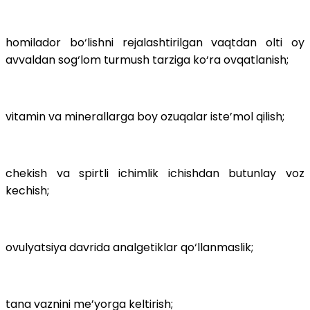
homilador bo‘lishni rejalashtirilgan vaqtdan olti oy
avvaldan sog‘lom turmush tarziga ko‘ra ovqatlanish;
vitamin va minerallarga boy ozuqalar iste’mol qilish;
chekish va spirtli ichimlik ichishdan butunlay voz
kechish;
ovulyatsiya davrida analgetiklar qo‘llanmaslik;
tana vaznini me’yorga keltirish;