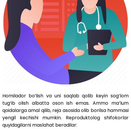
Homilador bo‘lish va uni saqlab qolib keyin sog‘lom
tug‘ib olish albatta oson ish emas. Ammo ma’lum
qoidalarga amal qilib, reja asosida olib borilsa hammasi
yengil kechishi mumkin. Reproduktolog shifokorlar
quyidagilarni maslahat beradilar: