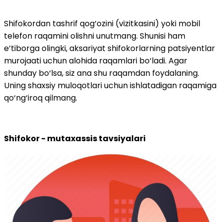
Shifokordan tashrif qog‘ozini (vizitkasini) yoki mobil
telefon raqamini olishni unutmang. Shunisi ham
e’tiborga olingki, aksariyat shifokorlarning patsiyentlar
murojaati uchun alohida raqamlari bo‘ladi. Agar
shunday bo‘lsa, siz ana shu raqamdan foydalaning.
Uning shaxsiy muloqotlari uchun ishlatadigan raqamiga
qo‘ng‘iroq qilmang.
Shifokor - mutaxassis tavsiyalari