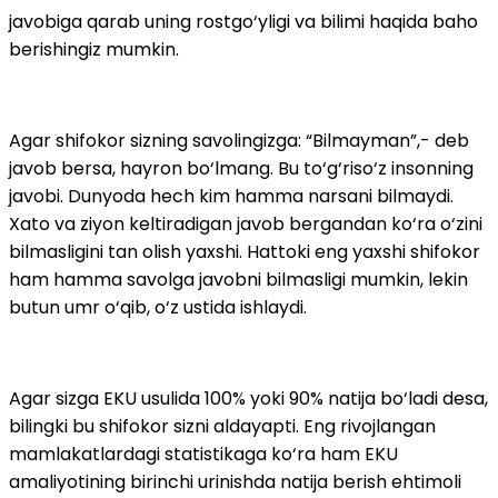
javobiga qarab uning rostgo‘yligi va bilimi haqida baho
berishingiz mumkin.
Agar shifokor sizning savolingizga: “Bilmayman”,- deb
javob bersa, hayron bo‘lmang. Bu to‘g‘riso‘z insonning
javobi. Dunyoda hech kim hamma narsani bilmaydi.
Xato va ziyon keltiradigan javob bergandan ko‘ra o‘zini
bilmasligini tan olish yaxshi. Hattoki eng yaxshi shifokor
ham hamma savolga javobni bilmasligi mumkin, lekin
butun umr o‘qib, o‘z ustida ishlaydi.
Agar sizga EKU usulida 100% yoki 90% natija bo‘ladi desa,
bilingki bu shifokor sizni aldayapti. Eng rivojlangan
mamlakatlardagi statistikaga ko‘ra ham EKU
amaliyotining birinchi urinishda natija berish ehtimoli