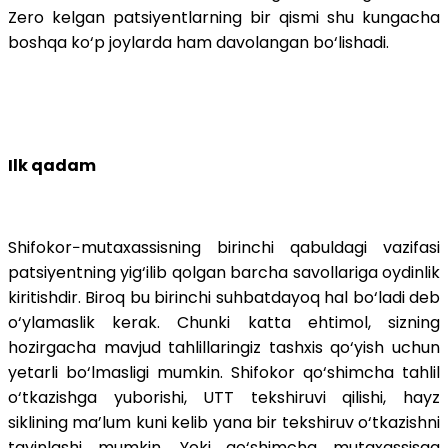
Zero kelgan patsiyentlarning bir qismi shu kungacha
boshqa ko‘p joylarda ham davolangan bo‘lishadi.
Ilk qadam
Shifokor−mutaxassisning birinchi qabuldagi vazifasi
patsiyentning yig‘ilib qolgan barcha savollariga oydinlik
kiritishdir. Biroq bu birinchi suhbatdayoq hal bo‘ladi deb
o‘ylamaslik kerak. Chunki katta ehtimol, sizning
hozirgacha mavjud tahlillaringiz tashxis qo‘yish uchun
yetarli bo‘lmasligi mumkin. Shifokor qo‘shimcha tahlil
o‘tkazishga yuborishi, UTT tekshiruvi qilishi, hayz
siklining ma’lum kuni kelib yana bir tekshiruv o‘tkazishni
tayinlashi mumkin. Yoki qo‘shimcha mutaxassisga