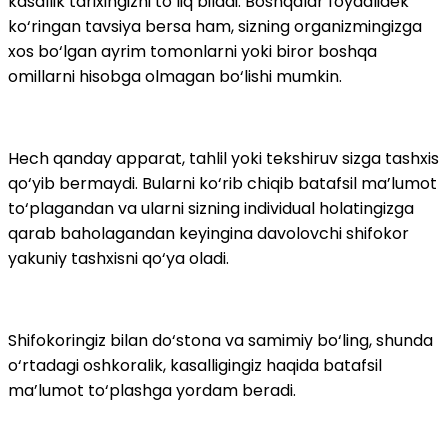
kasallik tarixingizni to‘liq biladi. Boshqalar foydalidek
ko‘ringan tavsiya bersa ham, sizning organizmingizga
xos bo‘lgan ayrim tomonlarni yoki biror boshqa
omillarni hisobga olmagan bo‘lishi mumkin.
Hech qanday apparat, tahlil yoki tekshiruv sizga tashxis
qo‘yib bermaydi. Bularni ko‘rib chiqib batafsil ma’lumot
to‘plagandan va ularni sizning individual holatingizga
qarab baholagandan keyingina davolovchi shifokor
yakuniy tashxisni qo‘ya oladi.
Shifokoringiz bilan do‘stona va samimiy bo‘ling, shunda
o‘rtadagi oshkoralik, kasalligingiz haqida batafsil
ma’lumot to‘plashga yordam beradi.