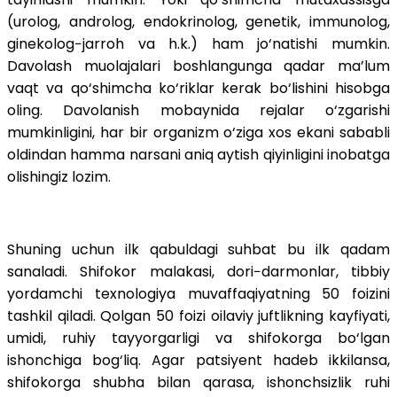
(urolog, androlog, endokrinolog, genetik, immunolog,
ginekolog−jarroh va h.k.) ham jo‘natishi mumkin.
Davolash muolajalari boshlangunga qadar ma’lum
vaqt va qo‘shimcha ko‘riklar kerak bo‘lishini hisobga
oling. Davolanish mobaynida rejalar o‘zgarishi
mumkinligini, har bir organizm o‘ziga xos ekani sababli
oldindan hamma narsani aniq aytish qiyinligini inobatga
olishingiz lozim.
Shuning uchun ilk qabuldagi suhbat bu ilk qadam
sanaladi. Shifokor malakasi, dori−darmonlar, tibbiy
yordamchi texnologiya muvaffaqiyatning 50 foizini
tashkil qiladi. Qolgan 50 foizi oilaviy juftlikning kayfiyati,
umidi, ruhiy tayyorgarligi va shifokorga bo‘lgan
ishonchiga bog‘liq. Agar patsiyent hadeb ikkilansa,
shifokorga shubha bilan qarasa, ishonchsizlik ruhi