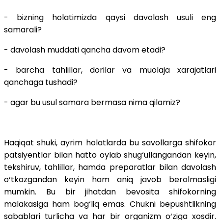
- bizning holatimizda qaysi davolash usuli eng
samarali?
- davolash muddati qancha davom etadi?
- barcha tahlillar, dorilar va muolaja xarajatlari
qanchaga tushadi?
- agar bu usul samara bermasa nima qilamiz?
Haqiqat shuki, ayrim holatlarda bu savollarga shifokor
patsiyentlar bilan hatto oylab shug‘ullangandan keyin,
tekshiruv, tahlillar, hamda preparatlar bilan davolash
o‘tkazgandan keyin ham aniq javob berolmasligi
mumkin. Bu bir jihatdan bevosita shifokorning
malakasiga ham bog‘liq emas. Chukni bepushtlikning
sabablari turlicha va har bir organizm o‘ziga xosdir.