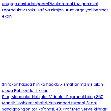
urug'iga dasturlanganmi?
Mukammal tuzilgan ayol
reproduktiv trakti zaif va nimjon urug‘larga yo‘l bermas
ekan
Shifokor haqida
Klinika haqida
Xizmatlarimiz
Biz bilan
aloqa
Patsientlar fikrlari
Blog
Maqolalar
Natijalar
Videolar
Reproduktolog 360
Manzil: Toshkent shahri, Yunusobod tumani, 3-chi
Sandiqqo'rg'on tor ko'chasi, 40, Prof Med Servis klinkasi