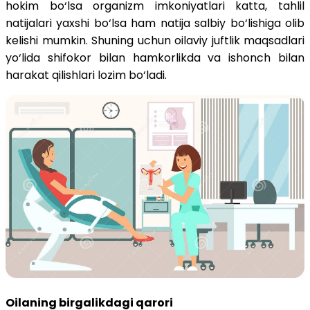
hokim bo‘lsa organizm imkoniyatlari katta, tahlil
natijalari yaxshi bo‘lsa ham natija salbiy bo‘lishiga olib
kelishi mumkin. Shuning uchun oilaviy juftlik maqsadlari
yo‘lida shifokor bilan hamkorlikda va ishonch bilan
harakat qilishlari lozim bo‘ladi.
Oilaning birgalikdagi qarori