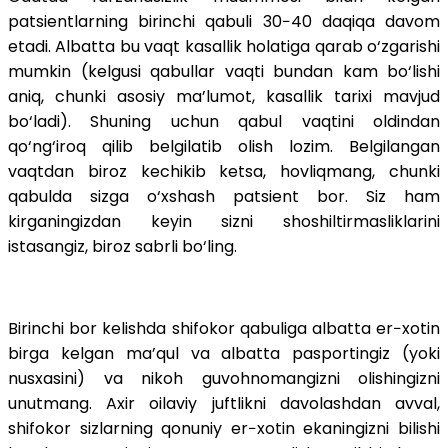
patsientlarning birinchi qabuli 30−40 daqiqa davom
etadi. Albatta bu vaqt kasallik holatiga qarab o‘zgarishi
mumkin (kelgusi qabullar vaqti bundan kam bo‘lishi
aniq, chunki asosiy ma’lumot, kasallik tarixi mavjud
bo‘ladi). Shuning uchun qabul vaqtini oldindan
qo‘ng‘iroq qilib belgilatib olish lozim. Belgilangan
vaqtdan biroz kechikib ketsa, hovliqmang, chunki
qabulda sizga o‘xshash patsient bor. Siz ham
kirganingizdan keyin sizni shoshiltirmasliklarini
istasangiz, biroz sabrli bo‘ling.
Birinchi bor kelishda shifokor qabuliga albatta er−xotin
birga kelgan ma’qul va albatta pasportingiz (yoki
nusxasini) va nikoh guvohnomangizni olishingizni
unutmang. Axir oilaviy juftlikni davolashdan avval,
shifokor sizlarning qonuniy er−xotin ekaningizni bilishi