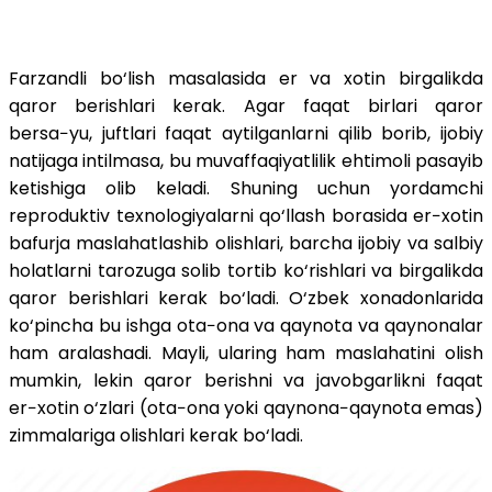
Farzandli bo‘lish masalasida er va xotin birgalikda
qaror berishlari kerak. Agar faqat birlari qaror
bersa−yu, juftlari faqat aytilganlarni qilib borib, ijobiy
natijaga intilmasa, bu muvaffaqiyatlilik ehtimoli pasayib
ketishiga olib keladi. Shuning uchun yordamchi
reproduktiv texnologiyalarni qo‘llash borasida er−xotin
bafurja maslahatlashib olishlari, barcha ijobiy va salbiy
holatlarni tarozuga solib tortib ko‘rishlari va birgalikda
qaror berishlari kerak bo‘ladi. O‘zbek xonadonlarida
ko‘pincha bu ishga ota−ona va qaynota va qaynonalar
ham aralashadi. Mayli, ularing ham maslahatini olish
mumkin, lekin qaror berishni va javobgarlikni faqat
er−xotin o‘zlari (ota−ona yoki qaynona−qaynota emas)
zimmalariga olishlari kerak bo‘ladi.