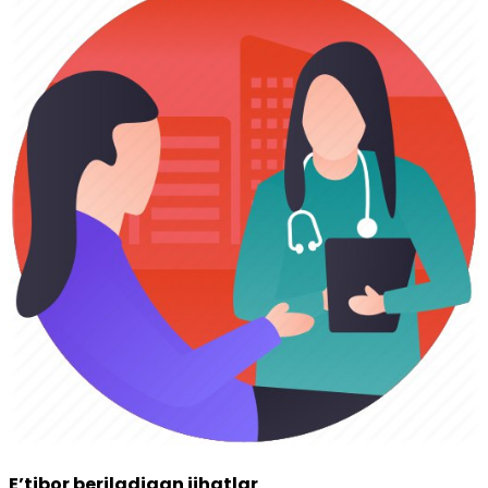
E’tibor beriladigan jihatlar