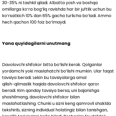
30−35% ni tashkil qiladi. Albatta yosh va boshqa
omillarga ko‘ra bog‘liq ravishda har bir juftlik uchun bu
ko‘rsatkich 10% dan 65% gacha turlicha bo‘ladi. Ammo
hech qachon 100 foiz bo‘lmaydi.
Yana quyidagilarni unutmang
Davolovchi shifokor bitta bo‘lishi kerak. Qolganlar
yordamchi yoki maslahatchi bo‘lishi mumkin. Ular faqat
tavsiya beradi. Lekin bu tavsiyalarga amal
qilish−qilmaslik haqida davolovchi shifokor qaror
beradi. Kim qanday tavsiya bersa, uni bajarishga
shoshilmang, davolovchi shifokor bilan
maslahatlashing. Chunki u sizni keng qamrovli shaklda
tekshirib, sizning individual holatingiz bilan tanishgan,