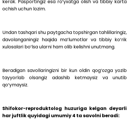
kerak. Pasportingiz esa ro‘yxatga olish va tibbiy karta
ochish uchun lozim.
Undan tashqari shu paytgacha topshirgan tahlillaringiz,
davolanganingiz haqida ma’lumotlar va tibbiy ko‘rik
xulosalari bo‘lsa ularni ham olib kelishni unutmang.
Beradigan savollaringizni bir kun oldin qog‘ozga yozib
tayyorlab olsangiz adashib ketmaysiz va unutib
qo‘ymaysiz.
Shifokor−reproduktolog huzuriga kelgan deyarli
har juftlik quyidagi umumiy 4 ta savolni beradi: