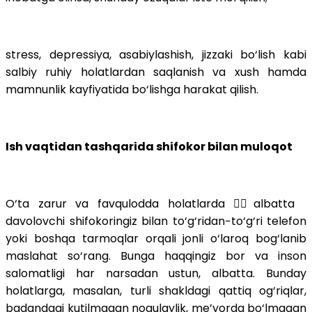
stress, depressiya, asabiylashish, jizzaki bo‘lish kabi
salbiy ruhiy holatlardan saqlanish va xush hamda
mamnunlik kayfiyatida bo‘lishga harakat qilish.
Ish vaqtidan tashqarida shifokor bilan muloqot
O‘ta zarur va favqulodda holatlarda 🤦‍♀️albatta
davolovchi shifokoringiz bilan to‘g‘ridan−to‘g‘ri telefon
yoki boshqa tarmoqlar orqali jonli o‘laroq bog‘lanib
maslahat so‘rang. Bunga haqqingiz bor va inson
salomatligi har narsadan ustun, albatta. Bunday
holatlarga, masalan, turli shakldagi qattiq og‘riqlar,
badandagi kutilmagan noqulaylik, me’yorda bo‘lmagan