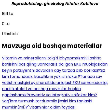
Reproduktolog, ginekolog Nilufar Kabilova
1611 ta
0 ta
Ulashish:
Mavzuga oid boshqa materiallar
Vitamin va minerallarni to'g'ri ichyapmsizmi?
Fashist
bo‘lishni bas qiling!
Samarasiz bo‘lgan EKU muolajasidan
keyin patsiyentni davolash qay tarzda olib boriladi?
Siz
kim tomondasiz: kasallikmi yoki shifokor?
Tanada suv
yetishmasligini uy sharoitida aniqlash
EKU samaradorligi,
narxi kafolati va boshqa mavzular haqida
gaplashamiz
Preventiv va Integrativ shifokor kim?
Sog'lom turmush tarzi
Homila jinsini kim tanlashi
mumkin(mi)?
"Vitaminlar oldim foydasi