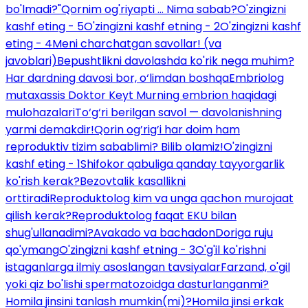
bo'lmadi?"
Qornim og'riyapti ... Nima sabab?
O'zingizni
kashf eting - 5
O'zingizni kashf etning - 2
O'zingizni kashf
eting - 4
Meni charchatgan savollar! (va
javoblari)
Bepushtlikni davolashda ko'rik nega muhim?
Har dardning davosi bor, o‘limdan boshqa
Embriolog
mutaxassis Doktor Keyt Murning embrion haqidagi
mulohazalari
To‘g‘ri berilgan savol — davolanishning
yarmi demakdir!
Qorin og’rig’i har doim ham
reproduktiv tizim sabablimi? Bilib olamiz!
O'zingizni
kashf eting - 1
Shifokor qabuliga qanday tayyorgarlik
ko'rish kerak?
Bezovtalik kasallikni
orttiradi
Reproduktolog kim va unga qachon murojaat
qilish kerak?
Reproduktolog faqat EKU bilan
shug'ullanadimi?
Avakado va bachadon
Doriga ruju
qo'ymang
O'zingizni kashf etning - 3
O'g'il ko'rishni
istaganlarga ilmiy asoslangan tavsiyalar
Farzand, o'gil
yoki qiz bo'lishi spermatozoidga dasturlanganmi?
Homila jinsini tanlash mumkin(mi)?
Homila jinsi erkak