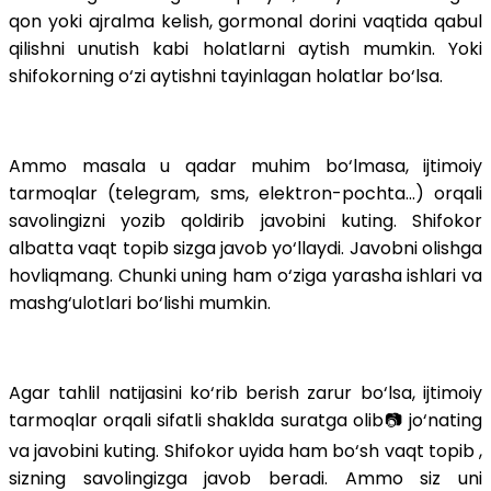
qon yoki ajralma kelish, gormonal dorini vaqtida qabul
qilishni unutish kabi holatlarni aytish mumkin. Yoki
shifokorning o‘zi aytishni tayinlagan holatlar bo‘lsa.
Ammo masala u qadar muhim bo‘lmasa, ijtimoiy
tarmoqlar (telegram, sms, elektron-pochta...) orqali
savolingizni yozib qoldirib javobini kuting. Shifokor
albatta vaqt topib sizga javob yo‘llaydi. Javobni olishga
hovliqmang. Chunki uning ham o‘ziga yarasha ishlari va
mashg‘ulotlari bo‘lishi mumkin.
Agar tahlil natijasini ko‘rib berish zarur bo‘lsa, ijtimoiy
tarmoqlar orqali sifatli shaklda suratga olib📷 jo‘nating
va javobini kuting. Shifokor uyida ham bo‘sh vaqt topib ,
sizning savolingizga javob beradi. Ammo siz uni