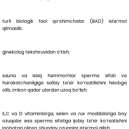
turli biologik faol qo‘shimchalar (BAD) iste’mol
qilmaslik;
ginekolog tekshiruvidan o‘tish;
sauna va issiq hammomlar sperma sifati va
harakatchanligiga salbiy ta’sir ko‘rsatilishini hisobga
olib, imkon qadar ulardan uzoq bo‘lish.
E,C va D vitaminlarga, selen va rux moddalariga boy
ozuqalar esa sperma sifatiga ijobiy ta’sir ko‘rsatishini
inobatga olinsa, shunday ozuqalar iste’mol qilish;