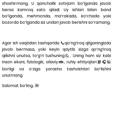
shoshirmang. U qanchalik xotirjam bo‘lganda javob
bersa kamroq xato qiladi. Uy ishlari bilan band
bo‘lganda, mehmonda, ma’rakada, ko‘chada yoki
bozorda bo‘lganda siz undan javob berishni so‘ramang.
Agar ish vaqtidan tashqarida 📞qo‘ng‘iroq qilganingizda
javob bermasa, yoki keyin qaytib sizga qo‘ng‘iroq
qilishni unutsa, to‘g‘ri tushuning🙋. Uning ham siz kabi
inson ekani, fiziologik, oilaviy👪, ruhiy ehtiyojlari📘🎧🕌
borligi va o‘ziga yarasha tashvishlari bo‘lishini
unutmang.
Salomat bo‘ling...🌺