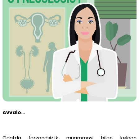
Avvalo...
Odatda farzandsizlik muammosi bilan kelgan