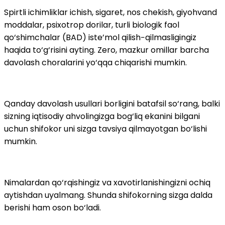
Spirtli ichimliklar ichish, sigaret, nos chekish, giyohvand
moddalar, psixotrop dorilar, turli biologik faol
qo‘shimchalar (BAD) iste’mol qilish−qilmasligingiz
haqida to‘g‘risini ayting. Zero, mazkur omillar barcha
davolash choralarini yo‘qqa chiqarishi mumkin.
Qanday davolash usullari borligini batafsil so‘rang, balki
sizning iqtisodiy ahvolingizga bog‘liq ekanini bilgani
uchun shifokor uni sizga tavsiya qilmayotgan bo‘lishi
mumkin.
Nimalardan qo‘rqishingiz va xavotirlanishingizni ochiq
aytishdan uyalmang. Shunda shifokorning sizga dalda
berishi ham oson bo‘ladi.