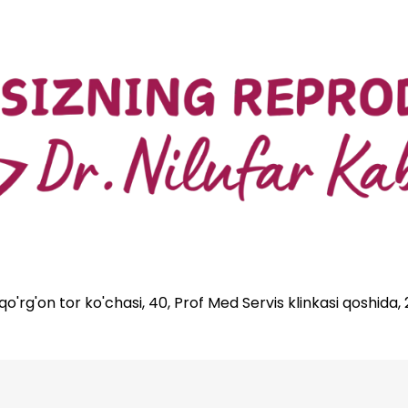
'rg'on tor ko'chasi, 40, Prof Med Servis klinkasi qoshida,