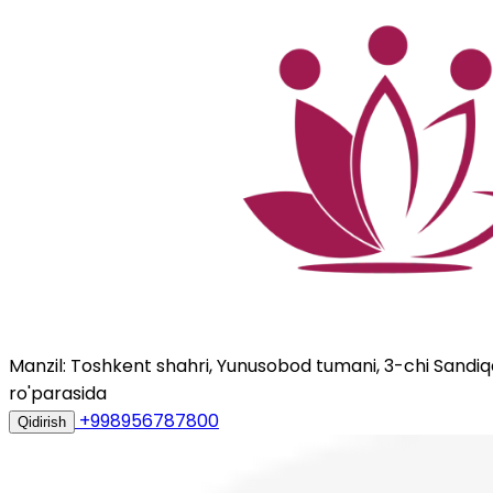
Manzil: Toshkent shahri, Yunusobod tumani, 3-chi Sandiqqo
ro'parasida
+998956787800
Qidirish