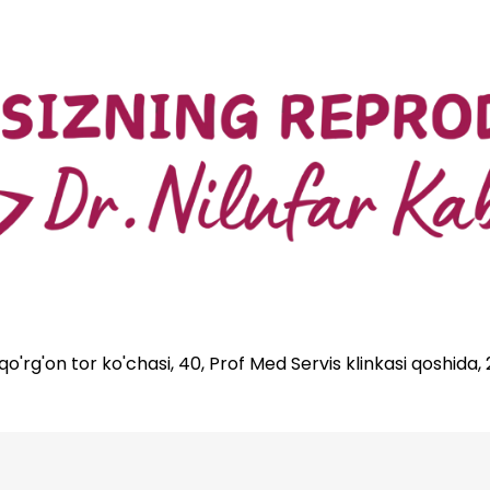
'rg'on tor ko'chasi, 40, Prof Med Servis klinkasi qoshida,