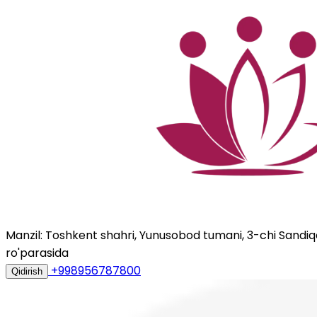
Manzil: Toshkent shahri, Yunusobod tumani, 3-chi Sandiqqo
ro'parasida
+998956787800
Qidirish