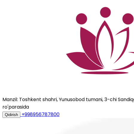
Manzil: Toshkent shahri, Yunusobod tumani, 3-chi Sandiqqo
ro'parasida
+998956787800
Qidirish