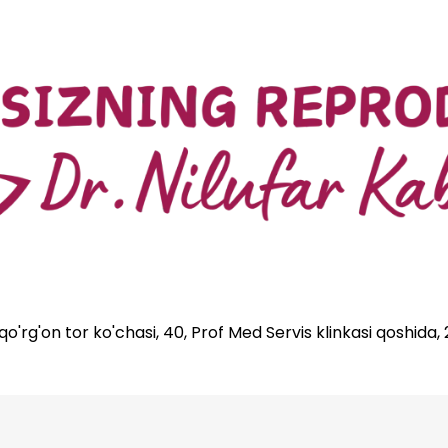
'rg'on tor ko'chasi, 40, Prof Med Servis klinkasi qoshida,