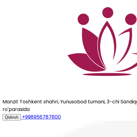
Manzil: Toshkent shahri, Yunusobod tumani, 3-chi Sandiqqo
ro'parasida
+998956787800
Qidirish