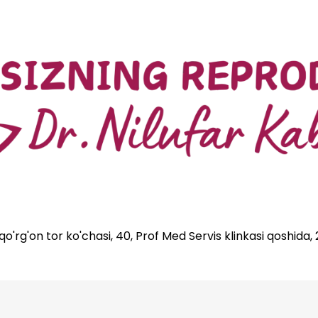
'rg'on tor ko'chasi, 40, Prof Med Servis klinkasi qoshida,