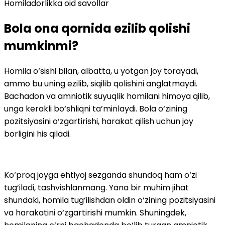
Homiladorlikka oid savollar
Bola ona qornida ezilib qolishi
mumkinmi?
Homila o‘sishi bilan, albatta, u yotgan joy torayadi,
ammo bu uning ezilib, siqilib qolishini anglatmaydi.
Bachadon va amniotik suyuqlik homilani himoya qilib,
unga kerakli bo‘shliqni ta’minlaydi. Bola o‘zining
pozitsiyasini o‘zgartirishi, harakat qilish uchun joy
borligini his qiladi.
Ko‘proq joyga ehtiyoj sezganda shundoq ham o‘zi
tug‘iladi, tashvishlanmang. Yana bir muhim jihat
shundaki, homila tug‘ilishdan oldin o‘zining pozitsiyasini
va harakatini o‘zgartirishi mumkin. Shuningdek,