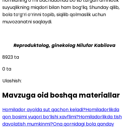
homilaning o‘rni bachadonda bo‘lib turgan amniotik
suyuqlikning miqdori bilan ham bog‘liq. Shunday qilib,
bola to‘g‘ri o‘rinni topib, siqilib qolmaslik uchun
muvozanatni saqlaydi.
Reproduktolog, ginekolog Nilufar Kabilova
8923 ta
0 ta
Ulashish:
Mavzuga oid boshqa materiallar
Homilador ayolda sut qachon keladi?
Homiladorlikda
qon bosimi yuqori bo‘lishi xavflimi?
Homiladorlikda tish
davolatish mumkinmi?
Ona qornidagi bola qanday