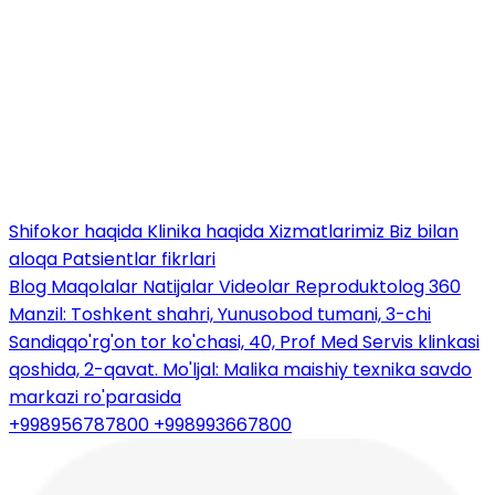
Shifokor haqida
Klinika haqida
Xizmatlarimiz
Biz bilan
aloqa
Patsientlar fikrlari
Blog
Maqolalar
Natijalar
Videolar
Reproduktolog 360
Manzil: Toshkent shahri, Yunusobod tumani, 3-chi
Sandiqqo'rg'on tor ko'chasi, 40, Prof Med Servis klinkasi
qoshida, 2-qavat. Mo'ljal: Malika maishiy texnika savdo
markazi ro'parasida
+998956787800
+998993667800