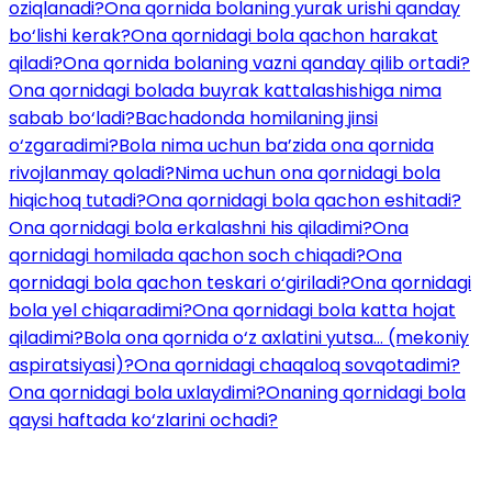
oziqlanadi?
Ona qornida bolaning yurak urishi qanday
bo‘lishi kerak?
Ona qornidagi bola qachon harakat
qiladi?
Ona qornida bolaning vazni qanday qilib ortadi?
Ona qornidagi bolada buyrak kattalashishiga nima
sabab bo‘ladi?
Bachadonda homilaning jinsi
o‘zgaradimi?
Bola nima uchun ba’zida ona qornida
rivojlanmay qoladi?
Nima uchun ona qornidagi bola
hiqichoq tutadi?
Ona qornidagi bola qachon eshitadi?
Ona qornidagi bola erkalashni his qiladimi?
Ona
qornidagi homilada qachon soch chiqadi?
Ona
qornidagi bola qachon teskari o‘giriladi?
Ona qornidagi
bola yel chiqaradimi?
Ona qornidagi bola katta hojat
qiladimi?
Bola ona qornida o‘z axlatini yutsa... (mekoniy
aspiratsiyasi)?
Ona qornidagi chaqaloq sovqotadimi?
Ona qornidagi bola uxlaydimi?
Onaning qornidagi bola
qaysi haftada ko‘zlarini ochadi?