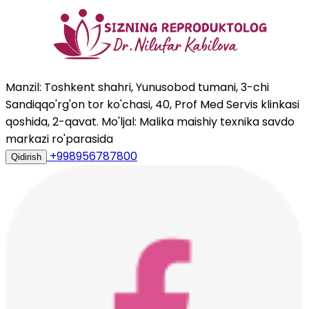
Manzil: Toshkent shahri, Yunusobod tumani, 3-chi
Sandiqqo'rg'on tor ko'chasi, 40, Prof Med Servis klinkasi
qoshida, 2-qavat. Mo'ljal: Malika maishiy texnika savdo
markazi ro'parasida
+998956787800
Qidirish