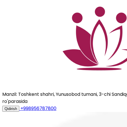
Manzil: Toshkent shahri, Yunusobod tumani, 3-chi Sandiqqo
ro'parasida
+998956787800
Qidirish