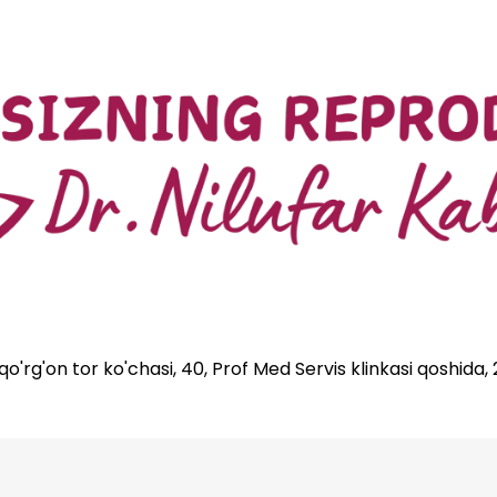
'rg'on tor ko'chasi, 40, Prof Med Servis klinkasi qoshida,