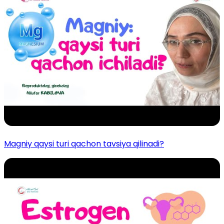
Magniy qaysi turi qachon tavsiya qilinadi?