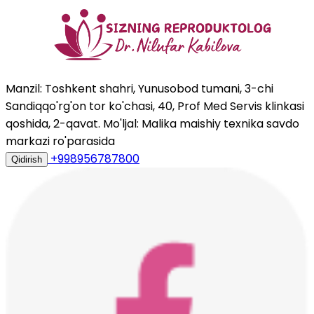
Manzil: Toshkent shahri, Yunusobod tumani, 3-chi
Sandiqqo'rg'on tor ko'chasi, 40, Prof Med Servis klinkasi
qoshida, 2-qavat. Mo'ljal: Malika maishiy texnika savdo
markazi ro'parasida
+998956787800
Qidirish