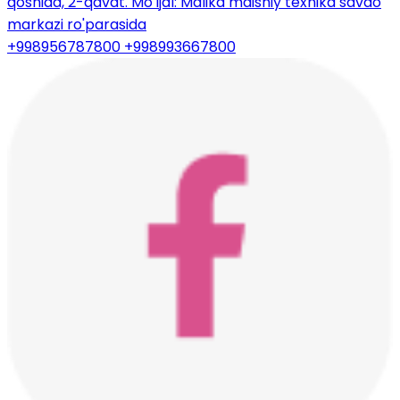
qoshida, 2-qavat. Mo'ljal: Malika maishiy texnika savdo
markazi ro'parasida
+998956787800
+998993667800