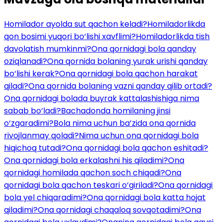
Homilador ayolda sut qachon keladi?
Homiladorlikda
qon bosimi yuqori bo‘lishi xavflimi?
Homiladorlikda tish
davolatish mumkinmi?
Ona qornidagi bola qanday
oziqlanadi?
Ona qornida bolaning yurak urishi qanday
bo‘lishi kerak?
Ona qornidagi bola qachon harakat
qiladi?
Ona qornida bolaning vazni qanday qilib ortadi?
Ona qornidagi bolada buyrak kattalashishiga nima
sabab bo‘ladi?
Bachadonda homilaning jinsi
o‘zgaradimi?
Bola nima uchun ba’zida ona qornida
rivojlanmay qoladi?
Nima uchun ona qornidagi bola
hiqichoq tutadi?
Ona qornidagi bola qachon eshitadi?
Ona qornidagi bola erkalashni his qiladimi?
Ona
qornidagi homilada qachon soch chiqadi?
Ona
qornidagi bola qachon teskari o‘giriladi?
Ona qornidagi
bola yel chiqaradimi?
Ona qornidagi bola katta hojat
qiladimi?
Ona qornidagi chaqaloq sovqotadimi?
Ona