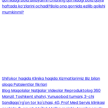
qornidagi bola uxlaydimi?
Onaning qornidagi bola qaysi
haftada ko‘zlarini ochadi?
Bola ona qornida ezilib qolishi
mumkinmi?
Shifokor haqida
Klinika haqida
Xizmatlarimiz
Biz bilan
aloqa
Patsientlar fikrlari
Blog
Maqolalar
Natijalar
Videolar
Reproduktolog 360
Manzil: Toshkent shahri, Yunusobod tumani, 3-chi
Sandiqqo'rg'on tor ko'chasi, 40, Prof Med Servis klinkasi