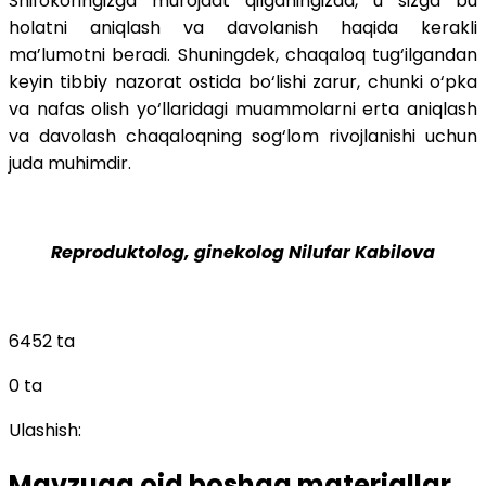
Shifokoringizga murojaat qilganingizda, u sizga bu
holatni aniqlash va davolanish haqida kerakli
ma’lumotni beradi. Shuningdek, chaqaloq tug‘ilgandan
keyin tibbiy nazorat ostida bo‘lishi zarur, chunki o‘pka
va nafas olish yo‘llaridagi muammolarni erta aniqlash
va davolash chaqaloqning sog‘lom rivojlanishi uchun
juda muhimdir.
Reproduktolog, ginekolog Nilufar Kabilova
6452 ta
0 ta
Ulashish:
Mavzuga oid boshqa materiallar