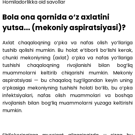
Homiladorlikka oid savollar
Bola ona qornida o‘z axlatini
yutsa... (mekoniy aspiratsiyasi)?
Axlat chaqaloqning o‘pka va nafas olish yo‘llariga
tushib qolishi mumkin. Bu holat e’tiborli bo‘lishi kerak,
chunki mekoniyning (axlat) o‘pka va nafas yo‘llariga
tushishi chaqaloqning rivojlanishi bilan bog‘liq
muammolarni keltirib chiqarishi mumkin. Mekoniy
aspiratsiyasi — bu chaqaloq tug‘ilgandan keyin uning
o‘pkasiga mekoniyning tushishi holati bo‘lib, bu o‘pka
infektsiyalari, nafas olish muammolari va boshqa
rivojlanish bilan bog‘liq muammolarni yuzaga keltirishi
mumkin.