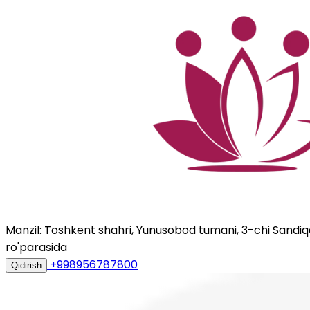
Manzil: Toshkent shahri, Yunusobod tumani, 3-chi Sandiqqo
ro'parasida
+998956787800
Qidirish