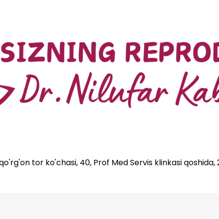
'rg'on tor ko'chasi, 40, Prof Med Servis klinkasi qoshida,