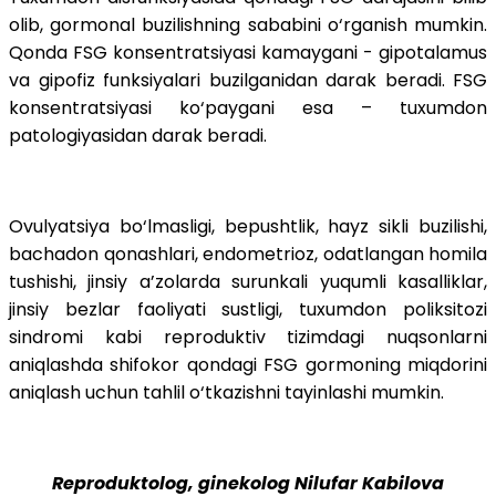
olib, gormonal buzilishning sababini o‘rganish mumkin.
Qonda FSG konsentratsiyasi kamaygani - gipotalamus
va gipofiz funksiyalari buzilganidan darak beradi. FSG
konsentratsiyasi ko‘paygani esa – tuxumdon
patologiyasidan darak beradi.
Ovulyatsiya bo‘lmasligi, bepushtlik, hayz sikli buzilishi,
bachadon qonashlari, endometrioz, odatlangan homila
tushishi, jinsiy a’zolarda surunkali yuqumli kasalliklar,
jinsiy bezlar faoliyati sustligi, tuxumdon poliksitozi
sindromi kabi reproduktiv tizimdagi nuqsonlarni
aniqlashda shifokor qondagi FSG gormoning miqdorini
aniqlash uchun tahlil o‘tkazishni tayinlashi mumkin.
Reproduktolog, ginekolog Nilufar Kabilova