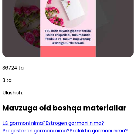
36724 ta
3 ta
Ulashish:
Mavzuga oid boshqa materiallar
LG gormoni nima?
Estrogen gormoni nima?
Progesteron gormoni nima?
Prolaktin gormoni nima?