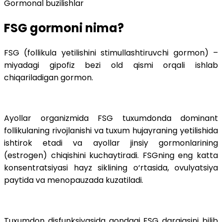
Gormonal buzilishlar
FSG gormoni nima?
FSG (follikula yetilishini stimullashtiruvchi gormon) –
miyadagi gipofiz bezi old qismi orqali ishlab
chiqariladigan gormon.
Ayollar organizmida FSG tuxumdonda dominant
follikulaning rivojlanishi va tuxum hujayraning yetilishida
ishtirok etadi va ayollar jinsiy gormonlarining
(estrogen) chiqishini kuchaytiradi. FSGning eng katta
konsentratsiyasi hayz siklining o‘rtasida, ovulyatsiya
paytida va menopauzada kuzatiladi.
Tuxumdon disfunksiyasida qondagi FSG darajasini bilib