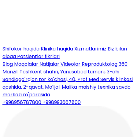
Shifokor haqida
Klinika haqida
Xizmatlarimiz
Biz bilan
aloqa
Patsientlar fikrlari
Blog
Maqolalar
Natijalar
Videolar
Reproduktolog 360
Manzil: Toshkent shahri, Yunusobod tumani, 3-chi
Sandiqqo'rg'on tor ko'chasi, 40, Prof Med Servis klinkasi
qoshida, 2-qavat. Mo'ljal: Malika maishiy texnika savdo
markazi ro'parasida
+998956787800
+998993667800