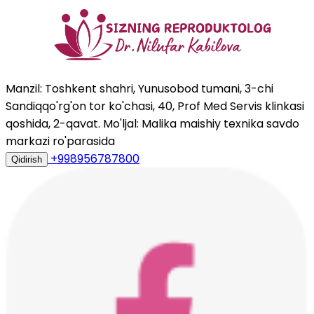
Manzil: Toshkent shahri, Yunusobod tumani, 3-chi
Sandiqqo'rg'on tor ko'chasi, 40, Prof Med Servis klinkasi
qoshida, 2-qavat. Mo'ljal: Malika maishiy texnika savdo
markazi ro'parasida
+998956787800
Qidirish