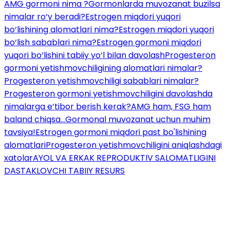
AMG gormoni nima ?
Gormonlarda muvozanat buzilsa
nimalar ro‘y beradi?
Estrogen miqdori yuqori
bo‘lishining alomatlari nima?
Estrogen miqdori yuqori
bo‘lish sabablari nima?
Estrogen gormoni miqdori
yuqori bo‘lishini tabiiy yo‘l bilan davolash
Progesteron
gormoni yetishmovchiligining alomatlari nimalar?
Progesteron yetishmovchiligi sabablari nimalar?
Progesteron gormoni yetishmovchiligini davolashda
nimalarga e’tibor berish kerak?
AMG ham, FSG ham
baland chiqsa...
Gormonal muvozanat uchun muhim
tavsiya!
Estrogen gormoni miqdori past bo'lishining
alomatlari
Progesteron yetishmovchiligini aniqlashdagi
xatolar
AYOL VA ERKAK REPRODUKTIV SALOMATLIGINI
DASTAKLOVCHI TABIIY RESURS