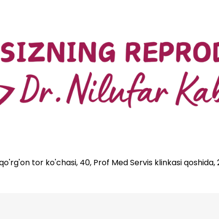
'rg'on tor ko'chasi, 40, Prof Med Servis klinkasi qoshida,