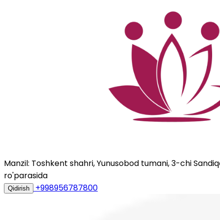
Manzil: Toshkent shahri, Yunusobod tumani, 3-chi Sandiqqo
ro'parasida
+998956787800
Qidirish