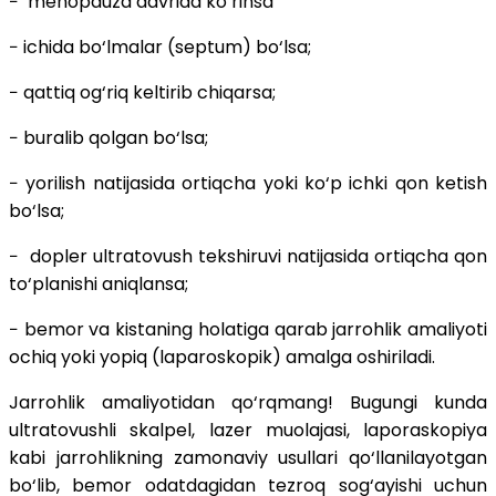
− menopauza davrida ko‘rinsa
− ichida bo‘lmalar (septum) bo‘lsa;
− qattiq og‘riq keltirib chiqarsa;
− buralib qolgan bo‘lsa;
− yorilish natijasida ortiqcha yoki ko‘p ichki qon ketish
bo‘lsa;
− dopler ultratovush tekshiruvi natijasida ortiqcha qon
to‘planishi aniqlansa;
− bemor va kistaning holatiga qarab jarrohlik amaliyoti
ochiq yoki yopiq (laparoskopik) amalga oshiriladi.
Jarrohlik amaliyotidan qo‘rqmang! Bugungi kunda
ultratovushli skalpel, lazer muolajasi, laporaskopiya
kabi jarrohlikning zamonaviy usullari qo‘llanilayotgan
bo‘lib, bemor odatdagidan tezroq sog‘ayishi uchun