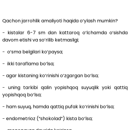
Qachon jarrohlik amaliyoti haqida o‘ylash mumkin?
− kistalar 6-7 sm dan kattaroq o‘lchamda o‘sishda
davom etishi va so‘rilib ketmasligi;
− o‘sma belgilari ko‘paysa;
− ikki taraflama bo‘lsa;
− agar kistaning ko‘rinishi o‘zgargan bo‘lsa;
− uning tarkibi qalin yopishqoq suyuqlik yoki qattiq
yopishqoq bo‘lsa;
− ham suyuq, hamda qattiq pufak ko‘rinishi bo‘lsa;
− endometrioz (“shokolad”) kista bo‘lsa;