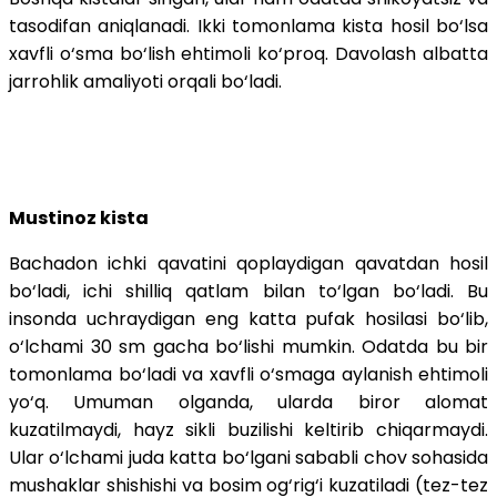
tasodifan aniqlanadi. Ikki tomonlama kista hosil bo‘lsa
xavfli o‘sma bo‘lish ehtimoli ko‘proq. Davolash albatta
jarrohlik amaliyoti orqali bo‘ladi.
Mustinoz kista
Bachadon ichki qavatini qoplaydigan qavatdan hosil
bo‘ladi, ichi shilliq qatlam bilan to‘lgan bo‘ladi. Bu
insonda uchraydigan eng katta pufak hosilasi bo‘lib,
o‘lchami 30 sm gacha bo‘lishi mumkin. Odatda bu bir
tomonlama bo‘ladi va xavfli o‘smaga aylanish ehtimoli
yo‘q. Umuman olganda, ularda biror alomat
kuzatilmaydi, hayz sikli buzilishi keltirib chiqarmaydi.
Ular o‘lchami juda katta bo‘lgani sababli chov sohasida
mushaklar shishishi va bosim og‘rig‘i kuzatiladi (tez-tez