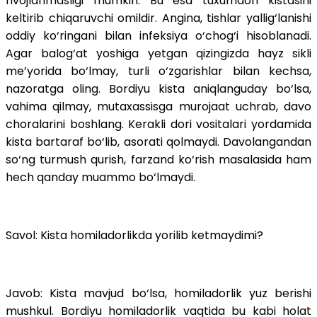
rivojlanmasligi mumkin. Bu esa tuxumdon kistasini
keltirib chiqaruvchi omildir. Angina, tishlar yallig‘lanishi
oddiy ko‘ringani bilan infeksiya o‘chog‘i hisoblanadi.
Agar balog‘at yoshiga yetgan qizingizda hayz sikli
me’yorida bo‘lmay, turli o‘zgarishlar bilan kechsa,
nazoratga oling. Bordiyu kista aniqlanguday bo‘lsa,
vahima qilmay, mutaxassisga murojaat uchrab, davo
choralarini boshlang. Kerakli dori vositalari yordamida
kista bartaraf bo‘lib, asorati qolmaydi. Davolangandan
so‘ng turmush qurish, farzand ko‘rish masalasida ham
hech qanday muammo bo‘lmaydi.
Savol: Kista homiladorlikda yorilib ketmaydimi?
Javob: Kista mavjud bo‘lsa, homiladorlik yuz berishi
mushkul. Bordiyu homiladorlik vaqtida bu kabi holat