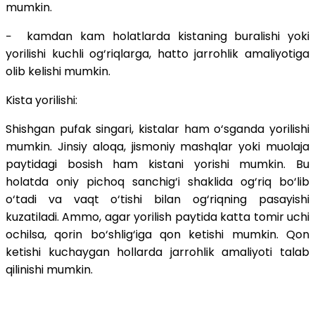
mumkin.
− kamdan kam holatlarda kistaning buralishi yoki
yorilishi kuchli og‘riqlarga, hatto jarrohlik amaliyotiga
olib kelishi mumkin.
Kista yorilishi:
Shishgan pufak singari, kistalar ham o‘sganda yorilishi
mumkin. Jinsiy aloqa, jismoniy mashqlar yoki muolaja
paytidagi bosish ham kistani yorishi mumkin. Bu
holatda oniy pichoq sanchig‘i shaklida og‘riq bo‘lib
o‘tadi va vaqt o‘tishi bilan og‘riqning pasayishi
kuzatiladi. Ammo, agar yorilish paytida katta tomir uchi
ochilsa, qorin bo‘shlig‘iga qon ketishi mumkin. Qon
ketishi kuchaygan hollarda jarrohlik amaliyoti talab
qilinishi mumkin.