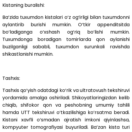
Kistaning buralishi:
Ba’zida tuxumdon kistalari o‘z og‘irligi bilan tuxumdonni
aylantirib burishi mumkin. O‘tkir appenditsitda
bo‘ladiganga o‘xshash og‘riq bo‘lishi mumkin.
Tuxumdonga boradigan tomirlarda qon aylanishi
buzilganligi sababli, tuxumdon surunkali ravishda
shikastlanishi mumkin.
Tashxis:
Tashxis qo‘yish odatdagi ko‘rik va ultratovush tekshiruvi
yordamida amalga oshiriladi. Shikoyatlaringizdan kelib
chiqib, shifokor qon va peshobning umumiy tahlili
hamda UTT tekshiruvi o‘tkazilishiga ko‘rsatma beradi.
Kistani xavfli o‘smadan ajratish imkoni qiyinlashsa,
kompyuter tomografiyasi buyuriladi. Ba’zan kista turi