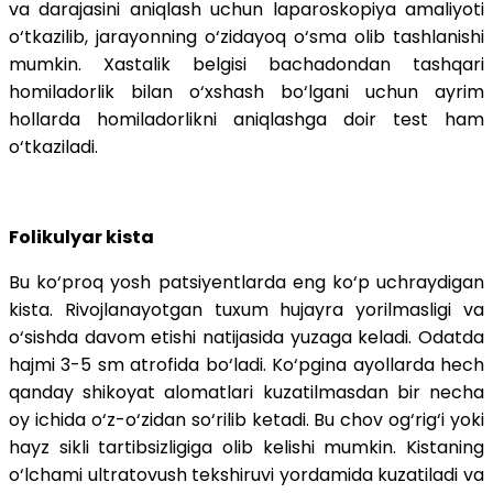
va darajasini aniqlash uchun laparoskopiya amaliyoti
o‘tkazilib, jarayonning o‘zidayoq o‘sma olib tashlanishi
mumkin. Xastalik belgisi bachadondan tashqari
homiladorlik bilan o‘xshash bo‘lgani uchun ayrim
hollarda homiladorlikni aniqlashga doir test ham
o‘tkaziladi.
Folikulyar kista
Bu ko‘proq yosh patsiyentlarda eng ko‘p uchraydigan
kista. Rivojlanayotgan tuxum hujayra yorilmasligi va
o‘sishda davom etishi natijasida yuzaga keladi. Odatda
hajmi 3-5 sm atrofida bo‘ladi. Ko‘pgina ayollarda hech
qanday shikoyat alomatlari kuzatilmasdan bir necha
oy ichida o‘z-o‘zidan so‘rilib ketadi. Bu chov og‘rig‘i yoki
hayz sikli tartibsizligiga olib kelishi mumkin. Kistaning
o‘lchami ultratovush tekshiruvi yordamida kuzatiladi va