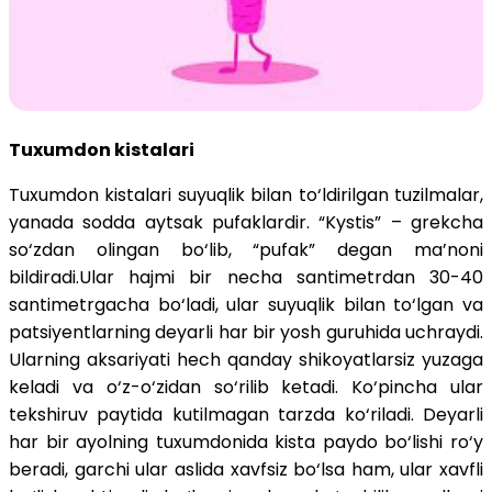
Tuxumdon kistalari
Tuxumdon kistalari suyuqlik bilan to‘ldirilgan tuzilmalar,
yanada sodda aytsak pufaklardir. “Kystis” – grekcha
so‘zdan olingan bo‘lib, “pufak” degan ma’noni
bildiradi.Ular hajmi bir necha santimetrdan 30-40
santimetrgacha bo‘ladi, ular suyuqlik bilan to‘lgan va
patsiyentlarning deyarli har bir yosh guruhida uchraydi.
Ularning aksariyati hech qanday shikoyatlarsiz yuzaga
keladi va o‘z-o‘zidan so‘rilib ketadi. Ko‘pincha ular
tekshiruv paytida kutilmagan tarzda ko‘riladi. Deyarli
har bir ayolning tuxumdonida kista paydo bo‘lishi ro‘y
beradi, garchi ular aslida xavfsiz bo‘lsa ham, ular xavfli