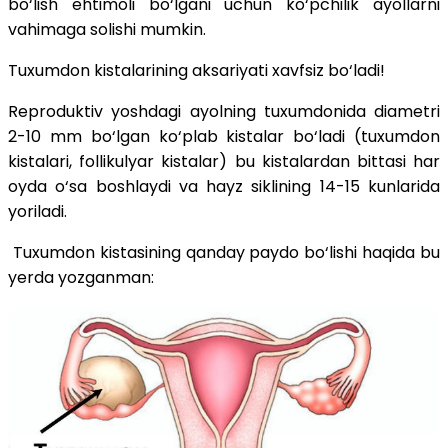
bo‘lish ehtimoli bo‘lgani uchun ko‘pchilik ayollarni
vahimaga solishi mumkin.
Tuxumdon kistalarining aksariyati xavfsiz bo‘ladi!
Reproduktiv yoshdagi ayolning tuxumdonida diametri
2-10 mm bo‘lgan ko‘plab kistalar bo‘ladi (tuxumdon
kistalari, follikulyar kistalar) bu kistalardan bittasi har
oyda o‘sa boshlaydi va hayz siklining 14-15 kunlarida
yoriladi.
Tuxumdon kistasining qanday paydo bo‘lishi haqida bu
yerda yozganman: