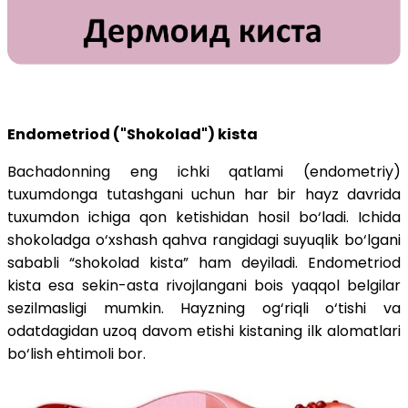
Endometriod ("Shokolad") kista
Bachadonning eng ichki qatlami (endometriy)
tuxumdonga tutashgani uchun har bir hayz davrida
tuxumdon ichiga qon ketishidan hosil bo‘ladi. Ichida
shokoladga o‘xshash qahva rangidagi suyuqlik bo‘lgani
sababli “shokolad kista” ham deyiladi. Endometriod
kista esa sekin-asta rivojlangani bois yaqqol belgilar
sezilmasligi mumkin. Hayzning og‘riqli o‘tishi va
odatdagidan uzoq davom etishi kistaning ilk alomatlari
bo‘lish ehtimoli bor.