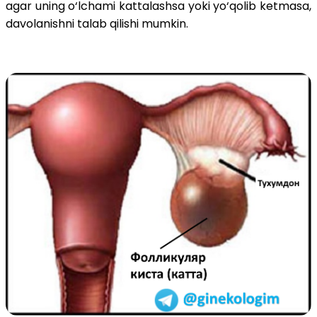
agar uning o‘lchami kattalashsa yoki yo‘qolib ketmasa,
davolanishni talab qilishi mumkin.