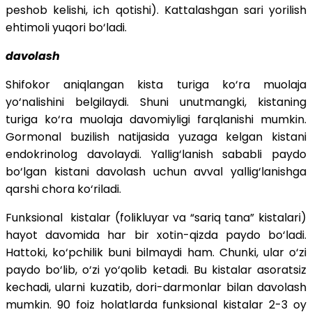
peshob kelishi, ich qotishi). Kattalashgan sari yorilish
ehtimoli yuqori bo‘ladi.
davolash
Shifokor aniqlangan kista turiga ko‘ra muolaja
yo‘nalishini belgilaydi. Shuni unutmangki, kistaning
turiga ko‘ra muolaja davomiyligi farqlanishi mumkin.
Gormonal buzilish natijasida yuzaga kelgan kistani
endokrinolog davolaydi. Yallig‘lanish sababli paydo
bo‘lgan kistani davolash uchun avval yallig‘lanishga
qarshi chora ko‘riladi.
Funksional kistalar (folikluyar va “sariq tana” kistalari)
hayot davomida har bir xotin-qizda paydo bo‘ladi.
Hattoki, ko‘pchilik buni bilmaydi ham. Chunki, ular o‘zi
paydo bo‘lib, o‘zi yo‘qolib ketadi. Bu kistalar asoratsiz
kechadi, ularni kuzatib, dori-darmonlar bilan davolash
mumkin. 90 foiz holatlarda funksional kistalar 2-3 oy