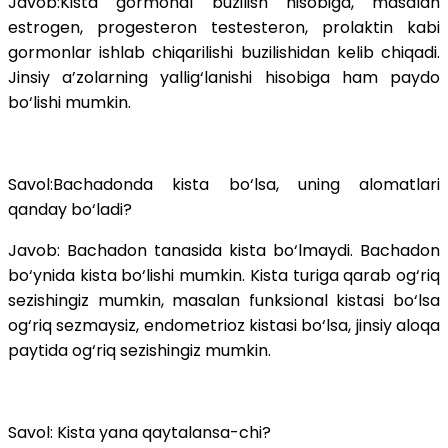
Javob:Kista gormonal buzilish hisobiga, masalan
estrogen, progesteron testesteron, prolaktin kabi
gormonlar ishlab chiqarilishi buzilishidan kelib chiqadi.
Jinsiy a’zolarning yallig‘lanishi hisobiga ham paydo
bo‘lishi mumkin.
Savol:Bachadonda kista bo‘lsa, uning alomatlari
qanday bo‘ladi?
Javob: Bachadon tanasida kista bo‘lmaydi. Bachadon
bo‘ynida kista bo‘lishi mumkin. Kista turiga qarab og‘riq
sezishingiz mumkin, masalan funksional kistasi bo‘lsa
og‘riq sezmaysiz, endometrioz kistasi bo‘lsa, jinsiy aloqa
paytida og‘riq sezishingiz mumkin.
Savol: Kista yana qaytalansa-chi?