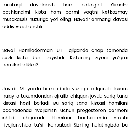
mustaqil davolanish ham noto‘g‘ri! Klimaks
boshlandimi, kista ham bormi vaqtni ketkazmay
mutaxassis huzuriga yo‘l oling. Havotirlanmang, davosi
oddiy va ishonchli.
Savol: Homiladorman, UTT qilganda chap tomonda
suvli kista bor deyishdi. Kistaning ziyoni yo‘qmi
homiladorlikka?
Javob: Me’yorda homiladorki yuzaga kelganda tuxum
hujayra tuxumdondan ajralib chiqqan joyda sariq tana
kistasi hosil bo‘ladi. Bu sariq tana kistasi homilani
bachadonda rivojlanishi uchun progesteron gormoni
ishlab chiqaradi. Homilani bachadonda yaxshi
rivojlanishida ta’sir ko‘rsatadi. Sizning holatingizda bu