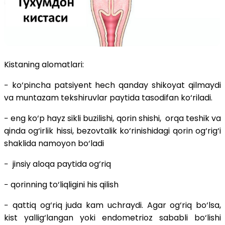
Kistaning alomatlari:
− ko‘pincha patsiyent hech qanday shikoyat qilmaydi
va muntazam tekshiruvlar paytida tasodifan ko‘riladi.
− eng ko‘p hayz sikli buzilishi, qorin shishi, orqa teshik va
qinda og‘irlik hissi, bezovtalik ko‘rinishidagi qorin og‘rig‘i
shaklida namoyon bo‘ladi
− jinsiy aloqa paytida og‘riq
− qorinning to‘liqligini his qilish
− qattiq og‘riq juda kam uchraydi. Agar og‘riq bo‘lsa,
kist yallig‘langan yoki endometrioz sababli bo‘lishi