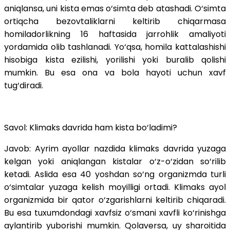
aniqlansa, uni kista emas o‘simta deb atashadi. O‘simta
ortiqcha bezovtaliklarni keltirib chiqarmasa
homiladorlikning 16 haftasida jarrohlik amaliyoti
yordamida olib tashlanadi. Yo‘qsa, homila kattalashishi
hisobiga kista ezilishi, yorilishi yoki buralib qolishi
mumkin. Bu esa ona va bola hayoti uchun xavf
tug‘diradi.
Savol: Klimaks davrida ham kista bo‘ladimi?
Javob: Ayrim ayollar nazdida klimaks davrida yuzaga
kelgan yoki aniqlangan kistalar o‘z-o‘zidan so‘rilib
ketadi. Aslida esa 40 yoshdan so‘ng organizmda turli
o‘simtalar yuzaga kelish moyilligi ortadi. Klimaks ayol
organizmida bir qator o‘zgarishlarni keltirib chiqaradi.
Bu esa tuxumdondagi xavfsiz o‘smani xavfli ko‘rinishga
aylantirib yuborishi mumkin. Qolaversa, uy sharoitida