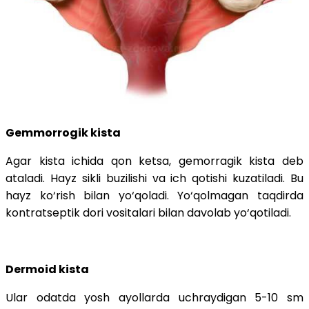
Gemmorrogik kista
Agar kista ichida qon ketsa, gemorragik kista deb
ataladi. Hayz sikli buzilishi va ich qotishi kuzatiladi. Bu
hayz ko‘rish bilan yo‘qoladi. Yo‘qolmagan taqdirda
kontratseptik dori vositalari bilan davolab yo‘qotiladi.
Dermoid kista
Ular odatda yosh ayollarda uchraydigan 5-10 sm