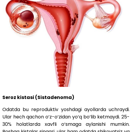
Seroz kistasi (Sistadenoma)
Odatda bu reproduktiv yoshdagi ayollarda uchraydi.
Ular hech qachon o‘z-o‘zidan yo‘q bo‘lib ketmaydi. 25-
30% holatlarda xavfli o‘smaga aylanishi mumkin.
Boshqa kistalar singari, ular ham odatda shikoyatsiz va