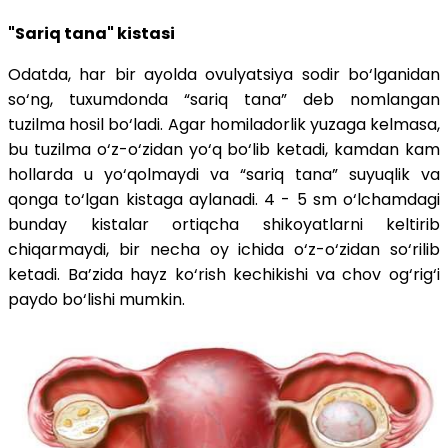
"Sariq tana" kistasi
Odatda, har bir ayolda ovulyatsiya sodir bo‘lganidan
so‘ng, tuxumdonda “sariq tana” deb nomlangan
tuzilma hosil bo‘ladi. Agar homiladorlik yuzaga kelmasa,
bu tuzilma o‘z-o‘zidan yo‘q bo‘lib ketadi, kamdan kam
hollarda u yo‘qolmaydi va “sariq tana” suyuqlik va
qonga to‘lgan kistaga aylanadi. 4 - 5 sm o‘lchamdagi
bunday kistalar ortiqcha shikoyatlarni keltirib
chiqarmaydi, bir necha oy ichida o‘z-o‘zidan so‘rilib
ketadi. Ba’zida hayz ko‘rish kechikishi va chov og‘rig‘i
paydo bo‘lishi mumkin.