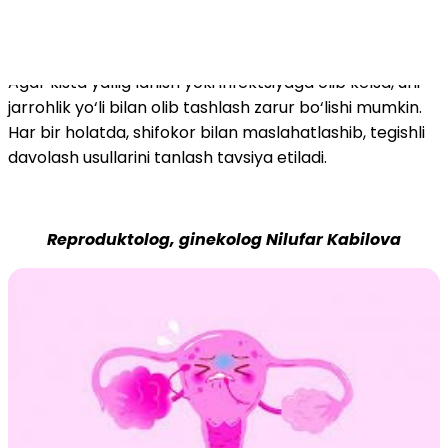
darajasini aniqlash muhimdir.
Agar kista yallig‘lanish yoki infektsiyaga olib kelsa, uni
jarrohlik yo‘li bilan olib tashlash zarur bo‘lishi mumkin.
Har bir holatda, shifokor bilan maslahatlashib, tegishli
davolash usullarini tanlash tavsiya etiladi.
Reproduktolog, ginekolog Nilufar Kabilova