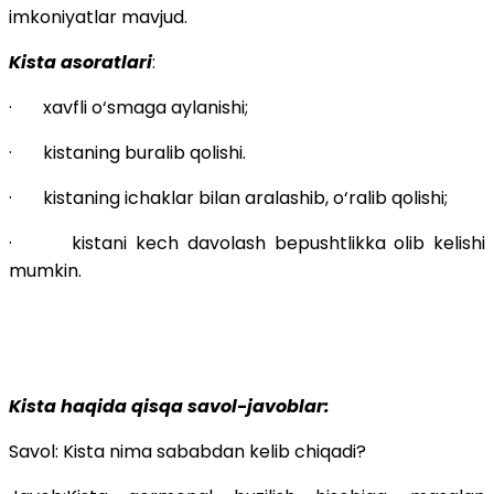
imkoniyatlar mavjud.
Kista asoratlari
:
· xavfli o‘smaga aylanishi;
· kistaning buralib qolishi.
· kistaning ichaklar bilan aralashib, o‘ralib qolishi;
· kistani kech davolash bepushtlikka olib kelishi
mumkin.
Kista haqida qisqa savol-javoblar:
Savol: Kista nima sababdan kelib chiqadi?