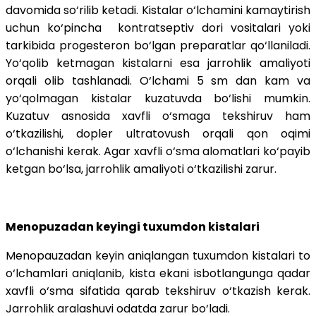
davomida so‘rilib ketadi. Kistalar o‘lchamini kamaytirish
uchun ko‘pincha kontratseptiv dori vositalari yoki
tarkibida progesteron bo‘lgan preparatlar qo‘llaniladi.
Yo‘qolib ketmagan kistalarni esa jarrohlik amaliyoti
orqali olib tashlanadi. O‘lchami 5 sm dan kam va
yo‘qolmagan kistalar kuzatuvda bo‘lishi mumkin.
Kuzatuv asnosida xavfli o‘smaga tekshiruv ham
o‘tkazilishi, dopler ultratovush orqali qon oqimi
o‘lchanishi kerak. Agar xavfli o‘sma alomatlari ko‘payib
ketgan bo‘lsa, jarrohlik amaliyoti o‘tkazilishi zarur.
Menopuzadan keyingi tuxumdon kistalari
Menopauzadan keyin aniqlangan tuxumdon kistalari to
o‘lchamlari aniqlanib, kista ekani isbotlangunga qadar
xavfli o‘sma sifatida qarab tekshiruv o‘tkazish kerak.
Jarrohlik aralashuvi odatda zarur bo‘ladi.