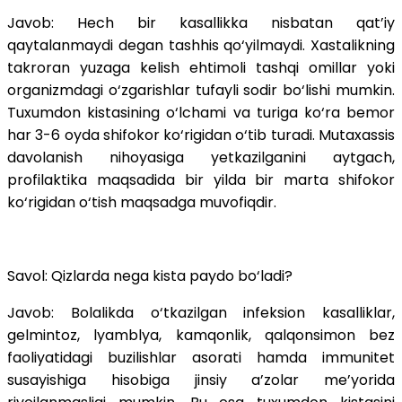
Javob: Hech bir kasallikka nisbatan qat’iy
qaytalanmaydi degan tashhis qo‘yilmaydi. Xastalikning
takroran yuzaga kelish ehtimoli tashqi omillar yoki
organizmdagi o‘zgarishlar tufayli sodir bo‘lishi mumkin.
Tuxumdon kistasining o‘lchami va turiga ko‘ra bemor
har 3-6 oyda shifokor ko‘rigidan o‘tib turadi. Mutaxassis
davolanish nihoyasiga yetkazilganini aytgach,
profilaktika maqsadida bir yilda bir marta shifokor
ko‘rigidan o‘tish maqsadga muvofiqdir.
Savol: Qizlarda nega kista paydo bo‘ladi?
Javob: Bolalikda o‘tkazilgan infeksion kasalliklar,
gelmintoz, lyamblya, kamqonlik, qalqonsimon bez
faoliyatidagi buzilishlar asorati hamda immunitet
susayishiga hisobiga jinsiy a’zolar me’yorida