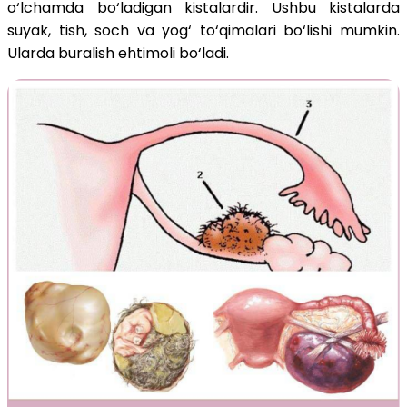
o‘lchamda bo‘ladigan kistalardir. Ushbu kistalarda
suyak, tish, soch va yog‘ to‘qimalari bo‘lishi mumkin.
Ularda buralish ehtimoli bo‘ladi.