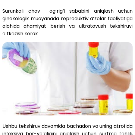
Surunkali chov og‘rig‘i sababini aniqlash uchun
ginekologik muoyanada reproduktiv a’zolar faoliyatiga
alohida ahamiyat berish va ultratovush tekshiruvi
o‘tkazish kerak.
Ushbu tekshiruv davomida bachadon va uning atrofida
infeksiya bor-yo‘qligini aniqlash uchun surtma tahlili,