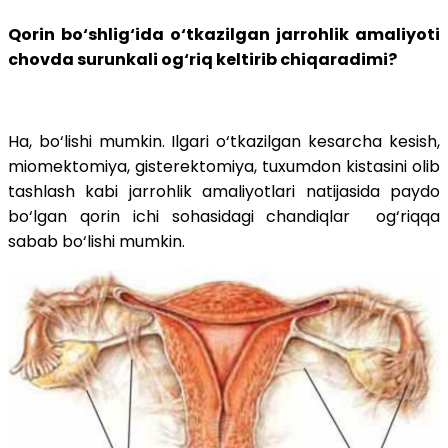
Qorin bo‘shlig‘ida o‘tkazilgan jarrohlik amaliyoti
chovda surunkali og‘riq keltirib chiqaradimi?
Ha, bo‘lishi mumkin. Ilgari o‘tkazilgan kesarcha kesish,
miomektomiya, gisterektomiya, tuxumdon kistasini olib
tashlash kabi jarrohlik amaliyotlari natijasida paydo
bo‘lgan qorin ichi sohasidagi chandiqlar og‘riqqa
sabab bo‘lishi mumkin.