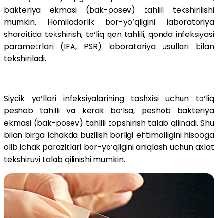
bakteriya ekmasi (bak-posev) tahlili tekshirilishi
mumkin. Homiladorlik bor-yo‘qligini laboratoriya
sharoitida tekshirish, to‘liq qon tahlili, qonda infeksiyasi
parametrlari (IFA, PSR) laboratoriya usullari bilan
tekshiriladi.
Siydik yo‘llari infeksiyalarining tashxisi uchun to‘liq
peshob tahlili va kerak bo‘lsa, peshob bakteriya
ekmasi (bak-posev) tahlili topshirish talab qilinadi. Shu
bilan birga ichakda buzilish borligi ehtimolligini hisobga
olib ichak parazitlari bor-yo‘qligini aniqlash uchun axlat
tekshiruvi talab qilinishi mumkin.