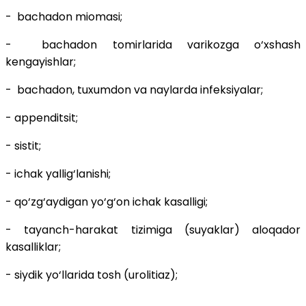
- bachadon miomasi;
- bachadon tomirlarida varikozga o‘xshash
kengayishlar;
- bachadon, tuxumdon va naylarda infeksiyalar;
- appenditsit;
- sistit;
- ichak yallig‘lanishi;
- qo‘zg‘aydigan yo‘g‘on ichak kasalligi;
- tayanch-harakat tizimiga (suyaklar) aloqador
kasalliklar;
- siydik yo‘llarida tosh (urolitiaz);