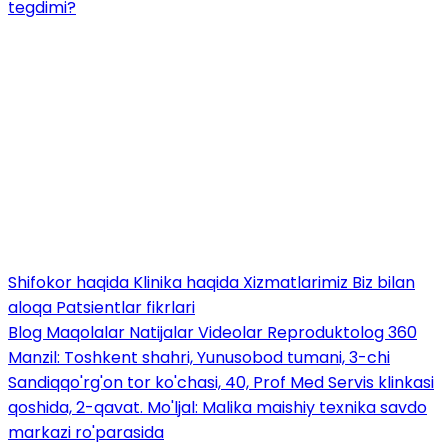
tegdimi?
Shifokor haqida
Klinika haqida
Xizmatlarimiz
Biz bilan
aloqa
Patsientlar fikrlari
Blog
Maqolalar
Natijalar
Videolar
Reproduktolog 360
Manzil: Toshkent shahri, Yunusobod tumani, 3-chi
Sandiqqo'rg'on tor ko'chasi, 40, Prof Med Servis klinkasi
qoshida, 2-qavat. Mo'ljal: Malika maishiy texnika savdo
markazi ro'parasida