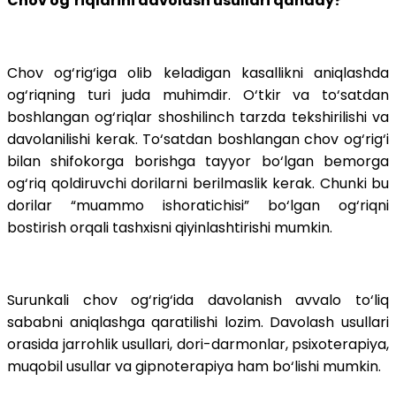
Chov og‘riqlarini davolash usullari qanday?
Chov og‘rig‘iga olib keladigan kasallikni aniqlashda
og‘riqning turi juda muhimdir. O‘tkir va to‘satdan
boshlangan og‘riqlar shoshilinch tarzda tekshirilishi va
davolanilishi kerak. To‘satdan boshlangan chov og‘rig‘i
bilan shifokorga borishga tayyor bo‘lgan bemorga
og‘riq qoldiruvchi dorilarni berilmaslik kerak. Chunki bu
dorilar “muammo ishoratichisi” bo‘lgan og‘riqni
bostirish orqali tashxisni qiyinlashtirishi mumkin.
Surunkali chov og‘rig‘ida davolanish avvalo to‘liq
sababni aniqlashga qaratilishi lozim. Davolash usullari
orasida jarrohlik usullari, dori-darmonlar, psixoterapiya,
muqobil usullar va gipnoterapiya ham bo‘lishi mumkin.