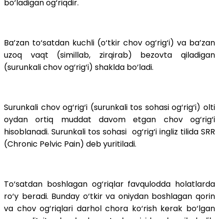
bo‘ladigan og‘riqdir.
Ba’zan to‘satdan kuchli (o‘tkir chov og‘rig‘i) va ba’zan
uzoq vaqt (simillab, zirqirab) bezovta qiladigan
(surunkali chov og‘rig‘i) shaklda bo‘ladi.
Surunkali chov og‘rig‘i (surunkali tos sohasi og‘rig‘i) olti
oydan ortiq muddat davom etgan chov og‘rig‘i
hisoblanadi. Surunkali tos sohasi og‘rig‘i ingliz tilida SRR
(Chronic Pelvic Pain) deb yuritiladi.
To‘satdan boshlagan og‘riqlar favqulodda holatlarda
ro‘y beradi. Bunday o‘tkir va oniydan boshlagan qorin
va chov og‘riqlari darhol chora ko‘rish kerak bo‘lgan