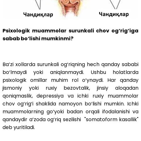
Psixologik muammolar surunkali chov og‘rig‘iga
sabab bo‘lishi mumkinmi?
Ba’zi xollarda surunkali og‘riqning hech qanday sababi
bo‘lmaydi yoki aniqlanmaydi. Ushbu holatlarda
psixologik omillar muhim rol o‘ynaydi. Har qanday
jismoniy yoki ruxiy bezovtalik, jinsiy aloqadan
qoniqmaslik, depressiya va ichki ruxiy muammolar
chov og‘rig‘i shaklida namoyon bo‘lishi mumkin. Ichki
muammolarning go‘yoki badan orqali ifodalanishi va
qandaydir a’zoda og‘riq sezilishi "somatoform kasallik"
deb yuritiladi.