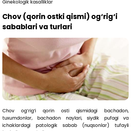
Ginekologik kasalliklar
Chov (qorin ostki qismi) og‘rig‘i
sabablari va turlari
Chov og‘rig‘i qorin osti qismidagi bachadon,
tuxumdonlar, bachadon naylari, siydik pufagi va
ichaklardagi patologik sabab (nuqsonlar) tufayli