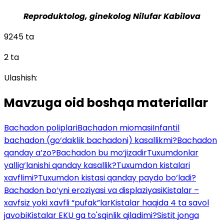
Reproduktolog, ginekolog Nilufar Kabilova
9245 ta
2 ta
Ulashish:
Mavzuga oid boshqa materiallar
Bachadon poliplari
Bachadon miomasi
Infantil
bachadon (go‘daklik bachadoni) kasallikmi?
Bachadon
qanday a’zo?
Bachadon bu mo‘jizadir
Tuxumdonlar
yallig‘lanishi qanday kasallik?
Tuxumdon kistalari
xavflimi?
Tuxumdon kistasi qanday paydo bo‘ladi?
Bachadon bo‘yni eroziyasi va displaziyasi
Kistalar –
xavfsiz yoki xavfli “pufak”lar
Kistalar haqida 4 ta savol
javobi
Kistalar EKU ga to'sqinlik qiladimi?
Sistit jonga