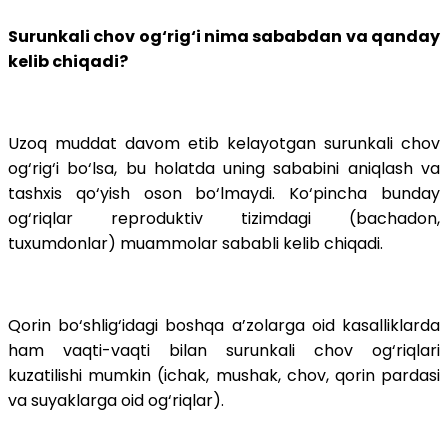
Surunkali chov og‘rig‘i nima sababdan va qanday
kelib chiqadi?
Uzoq muddat davom etib kelayotgan surunkali chov
og‘rig‘i bo‘lsa, bu holatda uning sababini aniqlash va
tashxis qo‘yish oson bo‘lmaydi. Ko‘pincha bunday
og‘riqlar reproduktiv tizimdagi (bachadon,
tuxumdonlar) muammolar sababli kelib chiqadi.
Qorin bo‘shlig‘idagi boshqa a’zolarga oid kasalliklarda
ham vaqti-vaqti bilan surunkali chov og‘riqlari
kuzatilishi mumkin (ichak, mushak, chov, qorin pardasi
va suyaklarga oid og‘riqlar).