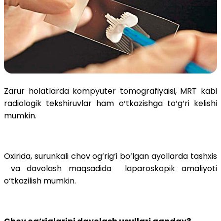
Zarur holatlarda kompyuter tomografiyaisi, MRT kabi
radiologik tekshiruvlar ham o‘tkazishga to‘g‘ri kelishi
mumkin.
Oxirida, surunkali chov og‘rig‘i bo‘lgan ayollarda tashxis
va davolash maqsadida laparoskopik amaliyoti
o‘tkazilish mumkin.