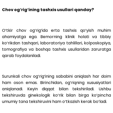
Chov og‘rig‘ining tashxis usullari qanday?
O‘tkir chov og‘rig‘ida erta tashxis qo‘yish muhim
ahamiyatga ega. Bemorning klinik holati va tibbiy
ko‘rikdan tashqari, laboratoriya tahlillari, kolposkopiya,
tomografiya va boshqa tashxis usullaridan zaruratga
qarab foydalaniladi.
Surunkali chov og‘rig‘ining sababini aniqlash har doim
ham oson emas. Birinchidan, og‘riqning xususiyatlari
aniqlanadi. Keyin diqqat bilan tekshiriladi. Ushbu
tekshiruvda ginekologik ko‘rik bilan birga ko‘pincha
umumiy tana tekshiruvini ham o‘tkazish kerak bo‘ladi.