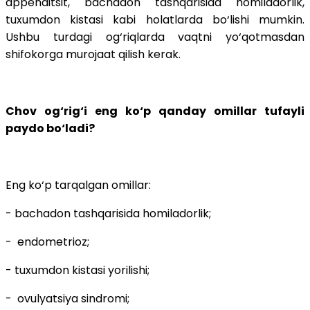
appenditsit, bachadon tashqarisida homiladorlik,
tuxumdon kistasi kabi holatlarda bo‘lishi mumkin.
Ushbu turdagi og‘riqlarda vaqtni yo‘qotmasdan
shifokorga murojaat qilish kerak.
Chov og‘rig‘i eng ko‘p qanday omillar tufayli
paydo bo‘ladi?
Eng ko‘p tarqalgan omillar:
- bachadon tashqarisida homiladorlik;
- endometrioz;
- tuxumdon kistasi yorilishi;
- ovulyatsiya sindromi;