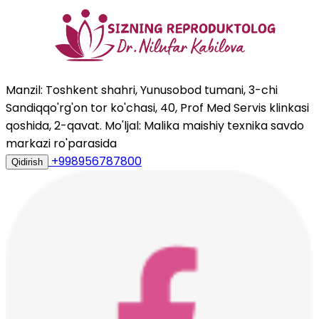
Manzil: Toshkent shahri, Yunusobod tumani, 3-chi
Sandiqqo'rg'on tor ko'chasi, 40, Prof Med Servis klinkasi
qoshida, 2-qavat. Mo'ljal: Malika maishiy texnika savdo
markazi ro'parasida
+998956787800
Qidirish