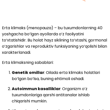
Erta klimaks (menopauza) – bu tuxumdonlarning 40
yoshgacha bo‘lgan ayollarda o‘z faoliyatini
to‘xtatishidir. Bu holat hayz siklining to‘xtashi, gormonal
o‘zgarishlar va reproduktiv funksiyaning yo‘qolishi bilan
xarakterlanadi.
Erta klimaksning sabablari:
Genetik omillar
: Oilada erta klimaks holatlari
bo‘lgan bo‘lsa, buning ehtimoli oshadi.
Autoimmun kasalliklar
: Organizm o‘z
tuxumdonlariga qarshi antitanalar ishlab
chiqarishi mumkin.