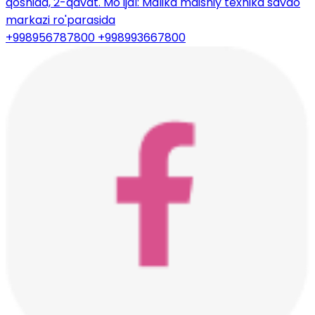
qoshida, 2-qavat. Mo'ljal: Malika maishiy texnika savdo
markazi ro'parasida
+998956787800
+998993667800