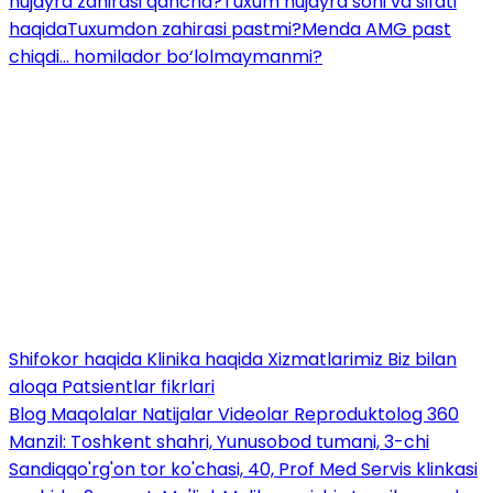
hujayra zahirasi qancha?
Tuxum hujayra soni va sifati
haqida
Tuxumdon zahirasi pastmi?
Menda AMG past
chiqdi... homilador bo‘lolmaymanmi?
Shifokor haqida
Klinika haqida
Xizmatlarimiz
Biz bilan
aloqa
Patsientlar fikrlari
Blog
Maqolalar
Natijalar
Videolar
Reproduktolog 360
Manzil: Toshkent shahri, Yunusobod tumani, 3-chi
Sandiqqo'rg'on tor ko'chasi, 40, Prof Med Servis klinkasi