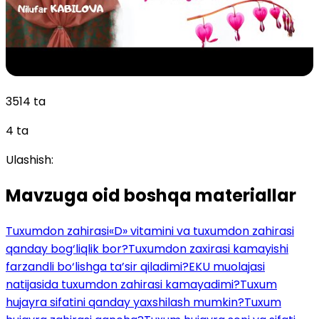
3514 ta
4 ta
Ulashish:
Mavzuga oid boshqa materiallar
Tuxumdon zahirasi
«D» vitamini va tuxumdon zahirasi
qanday bog‘liqlik bor?
Tuxumdon zaxirasi kamayishi
farzandli bo‘lishga ta’sir qiladimi?
EKU muolajasi
natijasida tuxumdon zahirasi kamayadimi?
Tuxum
hujayra sifatini qanday yaxshilash mumkin?
Tuxum