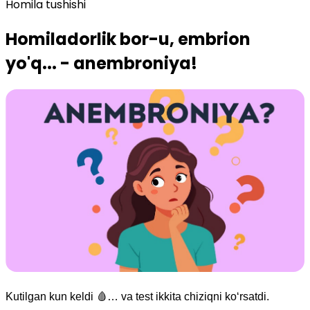
Homila tushishi
Homiladorlik bor-u, embrion
yo'q... - anembroniya!
Kutilgan kun keldi
🩸
… va test ikkita chiziqni ko‘rsatdi.