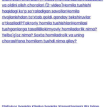
va oldini olish choralari (2-video)
Homila tushishi
haqidagi ko‘p so‘raladigan savollar
Homila
rivojlanishdan to‘xtab qoldi, qanday tekshiruvlar
o‘tkaziladi?
Takroriy homila tushishlari
Homilasi
tushganlarga tasalli
Biokimyoviy homiladorlik nima?
Yelbo'g'oz nima? Soxta homiladrolk va uning
chorasi
Yana homilam tushdi nima qilay?
Shifokor haqida
Klinika haqida
Xizmatlarimiz
Biz bilan