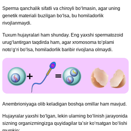
Sperma qanchalik sifatli va chiroyli bo‘lmasin, agar uning
genetik materiali buzilgan bo‘lsa, bu homiladorlik
rivojlanmaydi.
Tuxum hujayralari ham shunday. Eng yaxshi spermatozoid
urug‘lantirgan taqdirda ham, agar xromosoma to‘plami
noto‘g‘ri bo‘lsa, homiladorlik baribir rivojlana olmaydi.
Anembrioniyaga olib keladigan boshqa omillar ham mavjud.
Hujayralar yaxshi bo‘lgan, lekin ularning bo‘linish jarayonida
sizning organizmingizga quyidagilar ta’sir ko‘rsatgan bo‘lishi
mumkin: