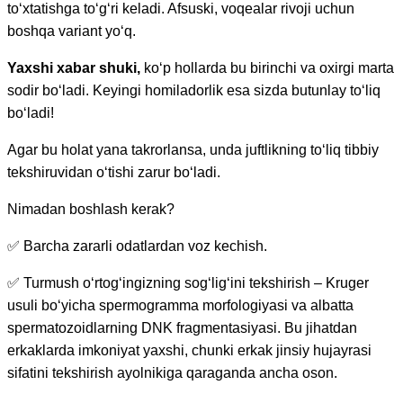
to‘xtatishga to‘g‘ri keladi. Afsuski, voqealar rivoji uchun
boshqa variant yo‘q.
Yaxshi xabar shuki,
ko‘p hollarda bu birinchi va oxirgi marta
sodir bo‘ladi. Keyingi homiladorlik esa sizda butunlay to‘liq
bo‘ladi!
Agar bu holat yana takrorlansa, unda juftlikning to‘liq tibbiy
tekshiruvidan o‘tishi zarur bo‘ladi.
Nimadan boshlash kerak?
✅
Barcha zararli odatlardan voz kechish.
✅
Turmush o‘rtog‘ingizning sog‘lig‘ini tekshirish – Kruger
usuli bo‘yicha spermogramma morfologiyasi va albatta
spermatozoidlarning DNK fragmentasiyasi. Bu jihatdan
erkaklarda imkoniyat yaxshi, chunki erkak jinsiy hujayrasi
sifatini tekshirish ayolnikiga qaraganda ancha oson.