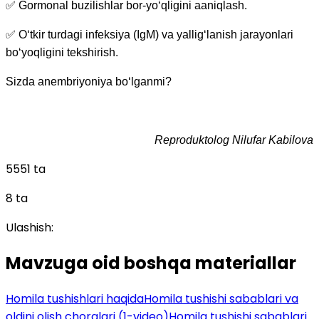
✅
Gormonal buzilishlar bor-yo‘qligini aaniqlash.
✅
O‘tkir turdagi infeksiya (IgM) va yallig‘lanish jarayonlari
bo‘yoqligini tekshirish.
Sizda anembriyoniya bo‘lganmi?
Reproduktolog Nilufar Kabilova
5551 ta
8 ta
Ulashish:
Mavzuga oid boshqa materiallar
Homila tushishlari haqida
Homila tushishi sabablari va
oldini olish choralari (1-video)
Homila tushishi sabablari