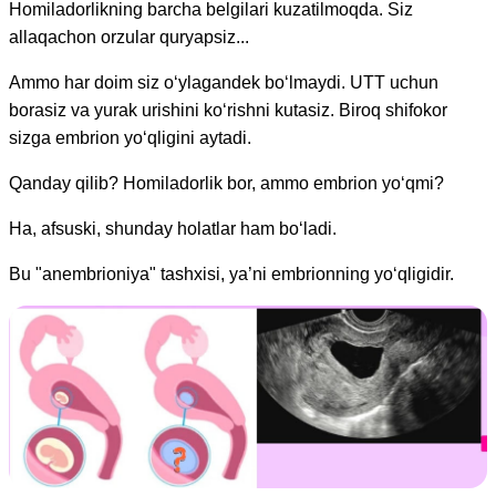
Homiladorlikning barcha belgilari kuzatilmoqda. Siz
allaqachon orzular quryapsiz...
Ammo har doim siz o‘ylagandek bo‘lmaydi. UTT uchun
borasiz va yurak urishini ko‘rishni kutasiz. Biroq shifokor
sizga embrion yo‘qligini aytadi.
Qanday qilib? Homiladorlik bor, ammo embrion yo‘qmi?
Ha, afsuski, shunday holatlar ham bo‘ladi.
Bu "anembrioniya" tashxisi, ya’ni embrionning yo‘qligidir.