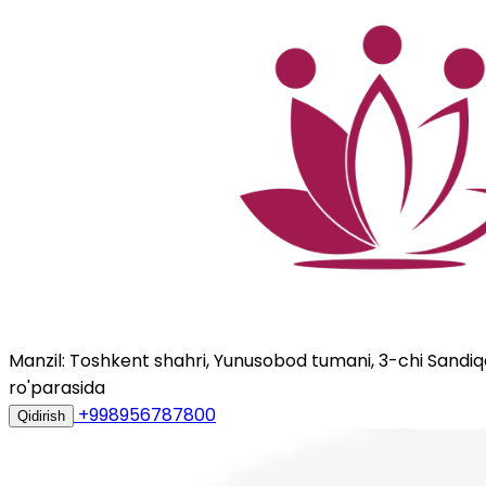
Manzil: Toshkent shahri, Yunusobod tumani, 3-chi Sandiqqo
ro'parasida
+998956787800
Qidirish