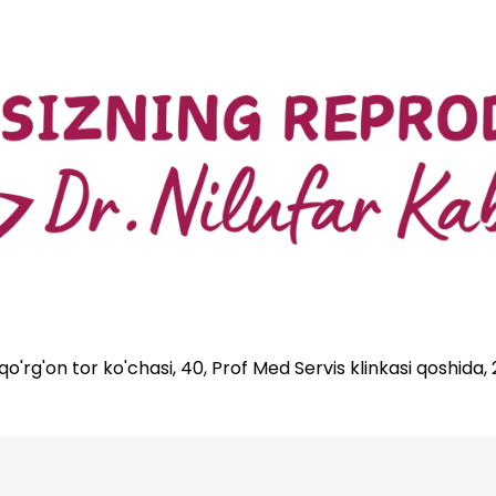
'rg'on tor ko'chasi, 40, Prof Med Servis klinkasi qoshida,