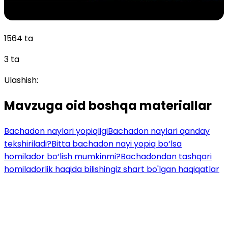
1564 ta
3 ta
Ulashish:
Mavzuga oid boshqa materiallar
Bachadon naylari yopiqligi
Bachadon naylari qanday
tekshiriladi?
Bitta bachadon nayi yopiq bo‘lsa
homilador bo‘lish mumkinmi?
Bachadondan tashqari
homiladorlik haqida bilishingiz shart bo'lgan haqiqatlar