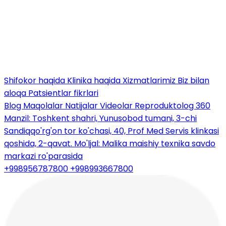
Shifokor haqida
Klinika haqida
Xizmatlarimiz
Biz bilan
aloqa
Patsientlar fikrlari
Blog
Maqolalar
Natijalar
Videolar
Reproduktolog 360
Manzil: Toshkent shahri, Yunusobod tumani, 3-chi
Sandiqqo'rg'on tor ko'chasi, 40, Prof Med Servis klinkasi
qoshida, 2-qavat. Mo'ljal: Malika maishiy texnika savdo
markazi ro'parasida
+998956787800
+998993667800