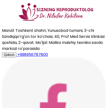
Manzil: Toshkent shahri, Yunusobod tumani, 3-chi
Sandiqqo'rg'on tor ko'chasi, 40, Prof Med Servis klinkasi
qoshida, 2-qavat. Mo'ljal: Malika maishiy texnika savdo
markazi ro'parasida
+998956787800
Qidirish