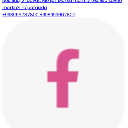
qoshida, 2-qavat. Mo'ljal: Malika maishiy texnika savdo
markazi ro'parasida
+998956787800
+998993667800