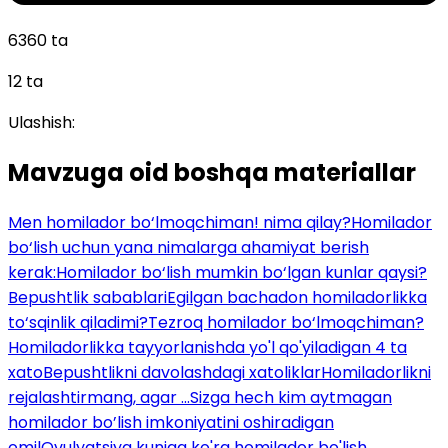
6360 ta
12 ta
Ulashish:
Mavzuga oid boshqa materiallar
Men homilador bo‘lmoqchiman! nima qilay?
Homilador
bo‘lish uchun yana nimalarga ahamiyat berish
kerak:
Homilador bo‘lish mumkin bo‘lgan kunlar qaysi?
Bepushtlik sabablari
Egilgan bachadon homiladorlikka
to‘sqinlik qiladimi?
Tezroq homilador bo‘lmoqchiman?
Homiladorlikka tayyorlanishda yo'l qo'yiladigan 4 ta
xato
Bepushtlikni davolashdagi xatoliklar
Homiladorlikni
rejalashtirmang, agar ...
Sizga hech kim aytmagan
homilador bo’lish imkoniyatini oshiradigan
omil
Ovulyatsiya kuniga ko'ra homilador bo'lish