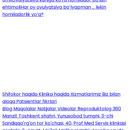
ehtimoli
Har oy ovulyatsiya bo’lyapman ... lekin
homiladorlik yo‘q?
Shifokor haqida
Klinika haqida
Xizmatlarimiz
Biz bilan
aloqa
Patsientlar fikrlari
Blog
Maqolalar
Natijalar
Videolar
Reproduktolog 360
Manzil: Toshkent shahri, Yunusobod tumani, 3-chi
Sandiqqo'rg'on tor ko'chasi, 40, Prof Med Servis klinkasi