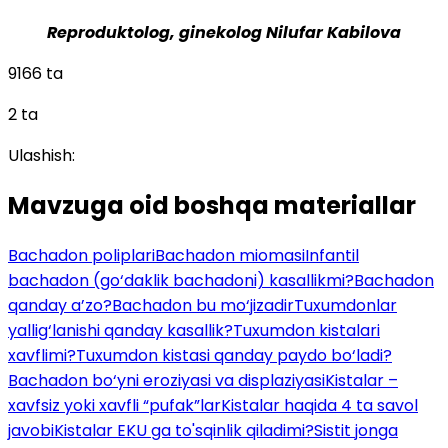
Reproduktolog, ginekolog Nilufar Kabilova
9166 ta
2 ta
Ulashish:
Mavzuga oid boshqa materiallar
Bachadon poliplari
Bachadon miomasi
Infantil
bachadon (go‘daklik bachadoni) kasallikmi?
Bachadon
qanday a’zo?
Bachadon bu mo‘jizadir
Tuxumdonlar
yallig‘lanishi qanday kasallik?
Tuxumdon kistalari
xavflimi?
Tuxumdon kistasi qanday paydo bo‘ladi?
Bachadon bo‘yni eroziyasi va displaziyasi
Kistalar –
xavfsiz yoki xavfli “pufak”lar
Kistalar haqida 4 ta savol
javobi
Kistalar EKU ga to'sqinlik qiladimi?
Sistit jonga