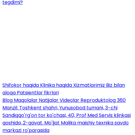
tegdimi?
Shifokor haqida
Klinika haqida
Xizmatlarimiz
Biz bilan
aloqa
Patsientlar fikrlari
Blog
Maqolalar
Natijalar
Videolar
Reproduktolog 360
Manzil: Toshkent shahri, Yunusobod tumani, 3-chi
Sandiqqo'rg'on tor ko'chasi, 40, Prof Med Servis klinkasi
qoshida, 2-qavat. Mo'ljal: Malika maishiy texnika savdo
markazi ro'parasida