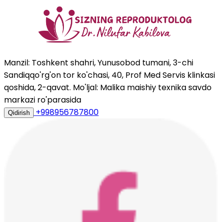
Manzil: Toshkent shahri, Yunusobod tumani, 3-chi
Sandiqqo'rg'on tor ko'chasi, 40, Prof Med Servis klinkasi
qoshida, 2-qavat. Mo'ljal: Malika maishiy texnika savdo
markazi ro'parasida
+998956787800
Qidirish