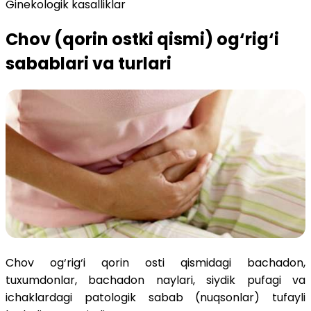
Ginekologik kasalliklar
Chov (qorin ostki qismi) og‘rig‘i
sabablari va turlari
Chov og‘rig‘i qorin osti qismidagi bachadon,
tuxumdonlar, bachadon naylari, siydik pufagi va
ichaklardagi patologik sabab (nuqsonlar) tufayli