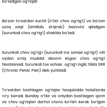
bo‘ladigan og‘riqdir.
Ba’zan to‘satdan kuchli (o‘tkir chov og‘rig‘i) va ba’zan
uzoq vaqt (simillab, zirqirab) bezovta qiladigan
(surunkali chov og‘rig‘i) shaklda bo‘ladi.
Surunkali chov og‘rig‘i (surunkali tos sohasi og‘rig‘i) olti
oydan ortiq muddat davom etgan chov og‘rig‘i
hisoblanadi. Surunkali tos sohasi og‘rig‘i ingliz tilida SRR
(Chronic Pelvic Pain) deb yuritiladi.
To‘satdan boshlagan og‘riqlar favqulodda holatlarda
ro‘y beradi. Bunday o‘tkir va oniydan boshlagan qorin
va chov og‘riqlari darhol chora ko‘rish kerak bo‘lgan