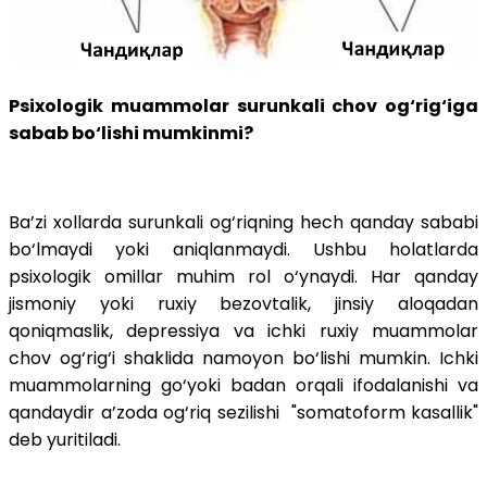
Psixologik muammolar surunkali chov og‘rig‘iga
sabab bo‘lishi mumkinmi?
Ba’zi xollarda surunkali og‘riqning hech qanday sababi
bo‘lmaydi yoki aniqlanmaydi. Ushbu holatlarda
psixologik omillar muhim rol o‘ynaydi. Har qanday
jismoniy yoki ruxiy bezovtalik, jinsiy aloqadan
qoniqmaslik, depressiya va ichki ruxiy muammolar
chov og‘rig‘i shaklida namoyon bo‘lishi mumkin. Ichki
muammolarning go‘yoki badan orqali ifodalanishi va
qandaydir a’zoda og‘riq sezilishi "somatoform kasallik"
deb yuritiladi.