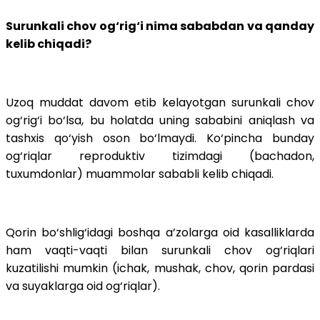
Surunkali chov og‘rig‘i nima sababdan va qanday
kelib chiqadi?
Uzoq muddat davom etib kelayotgan surunkali chov
og‘rig‘i bo‘lsa, bu holatda uning sababini aniqlash va
tashxis qo‘yish oson bo‘lmaydi. Ko‘pincha bunday
og‘riqlar reproduktiv tizimdagi (bachadon,
tuxumdonlar) muammolar sababli kelib chiqadi.
Qorin bo‘shlig‘idagi boshqa a’zolarga oid kasalliklarda
ham vaqti-vaqti bilan surunkali chov og‘riqlari
kuzatilishi mumkin (ichak, mushak, chov, qorin pardasi
va suyaklarga oid og‘riqlar).