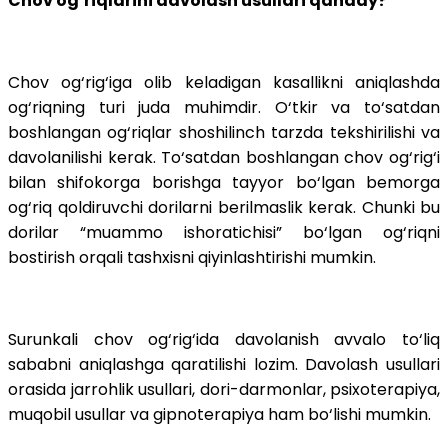
Chov og‘riqlarini davolash usullari qanday?
Chov og‘rig‘iga olib keladigan kasallikni aniqlashda
og‘riqning turi juda muhimdir. O‘tkir va to‘satdan
boshlangan og‘riqlar shoshilinch tarzda tekshirilishi va
davolanilishi kerak. To‘satdan boshlangan chov og‘rig‘i
bilan shifokorga borishga tayyor bo‘lgan bemorga
og‘riq qoldiruvchi dorilarni berilmaslik kerak. Chunki bu
dorilar “muammo ishoratichisi” bo‘lgan og‘riqni
bostirish orqali tashxisni qiyinlashtirishi mumkin.
Surunkali chov og‘rig‘ida davolanish avvalo to‘liq
sababni aniqlashga qaratilishi lozim. Davolash usullari
orasida jarrohlik usullari, dori-darmonlar, psixoterapiya,
muqobil usullar va gipnoterapiya ham bo‘lishi mumkin.