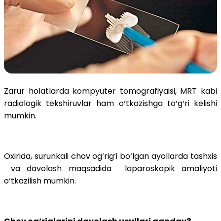
Zarur holatlarda kompyuter tomografiyaisi, MRT kabi
radiologik tekshiruvlar ham o‘tkazishga to‘g‘ri kelishi
mumkin.
Oxirida, surunkali chov og‘rig‘i bo‘lgan ayollarda tashxis
va davolash maqsadida laparoskopik amaliyoti
o‘tkazilish mumkin.