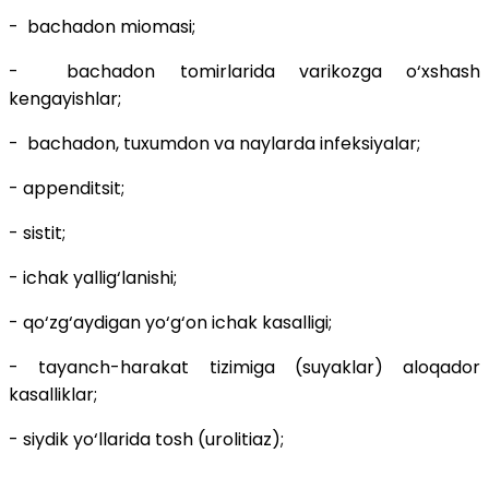
- bachadon miomasi;
- bachadon tomirlarida varikozga o‘xshash
kengayishlar;
- bachadon, tuxumdon va naylarda infeksiyalar;
- appenditsit;
- sistit;
- ichak yallig‘lanishi;
- qo‘zg‘aydigan yo‘g‘on ichak kasalligi;
- tayanch-harakat tizimiga (suyaklar) aloqador
kasalliklar;
- siydik yo‘llarida tosh (urolitiaz);