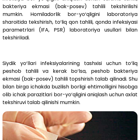
bakteriya ekmasi (bak-posev) tahlili tekshirilishi
mumkin. Homiladorlik bor-yo‘qligini laboratoriya
sharoitida tekshirish, to‘liq qon tahlili, qonda infeksiyasi
parametrlari (IFA, PSR) laboratoriya usullari bilan
tekshiriladi.
Siydik yo‘llari infeksiyalarining tashxisi uchun to‘liq
peshob tahlili va kerak bo‘lsa, peshob bakteriya
ekmasi (bak-posev) tahlili topshirish talab qilinadi. Shu
bilan birga ichakda buzilish borligi ehtimolligini hisobga
olib ichak parazitlari bor-yo‘qligini aniqlash uchun axlat
tekshiruvi talab qilinishi mumkin.