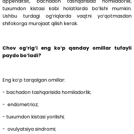
appenditsit, bachadon tashqarisida homiladorlik,
tuxumdon kistasi kabi holatlarda bo‘lishi mumkin.
Ushbu turdagi og‘riqlarda vaqtni yo‘qotmasdan
shifokorga murojaat qilish kerak.
Chov og‘rig‘i eng ko‘p qanday omillar tufayli
paydo bo‘ladi?
Eng ko‘p tarqalgan omillar:
- bachadon tashqarisida homiladorlik;
- endometrioz;
- tuxumdon kistasi yorilishi;
- ovulyatsiya sindromi;