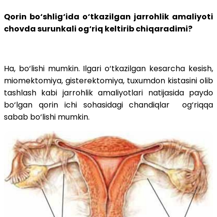
Qorin bo‘shlig‘ida o‘tkazilgan jarrohlik amaliyoti
chovda surunkali og‘riq keltirib chiqaradimi?
Ha, bo‘lishi mumkin. Ilgari o‘tkazilgan kesarcha kesish,
miomektomiya, gisterektomiya, tuxumdon kistasini olib
tashlash kabi jarrohlik amaliyotlari natijasida paydo
bo‘lgan qorin ichi sohasidagi chandiqlar og‘riqqa
sabab bo‘lishi mumkin.