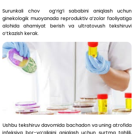
Surunkali chov og‘rig‘i sababini aniqlash uchun
ginekologik muoyanada reproduktiv a’zolar faoliyatiga
alohida ahamiyat berish va ultratovush tekshiruvi
o‘tkazish kerak.
Ushbu tekshiruv davomida bachadon va uning atrofida
infeksiya bor-yo‘qligini aniqlash uchun surtma tahlili,