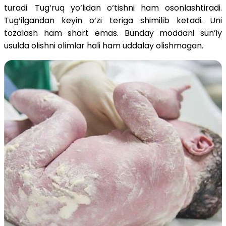
turadi. Tug‘ruq yo‘lidan o‘tishni ham osonlashtiradi.
Tug‘ilgandan keyin o‘zi teriga shimilib ketadi. Uni
tozalash ham shart emas. Bunday moddani sun’iy
usulda olishni olimlar hali ham uddalay olishmagan.