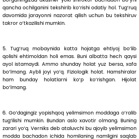
qancha ochilganini tekshirib ko‘rishi odatiy hol. Tug‘ruq
davomida jarayonni nazorat qilish uchun bu tekshiruv
takror o‘tkazilishi mumkin.
5. Tug‘ruq mobaynida katta hojatga ehtiyoj bo‘lib
qolishi ehtimoldan holi emas. Buni albatta hech qaysi
ayol istamaydi. Ammo shunday holat yuz bersa, xafa
bo‘lmang. Aybli joyi yo‘q. Fiziologik holat. Hamshiralar
ham bunday holatlarni ko‘p ko‘rishgan. Hijolat
bo‘lmang.
6. Go‘dagingiz yopishqoq yelimsimon moddaga o‘ralib
tug‘ilishi mumkin. Bundan aslo xavotir olmang. Buning
zarari yo‘q. Verniks deb ataluvchi bu ajoyib yelimsimon
modda bachadon ichida homilaning namligini saqlab