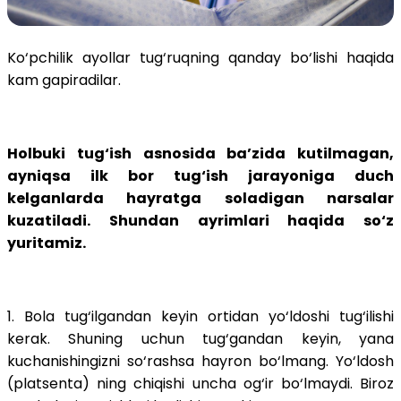
Ko‘pchilik ayollar tug‘ruqning qanday bo‘lishi haqida
kam gapiradilar.
Holbuki tug‘ish asnosida ba’zida kutilmagan,
ayniqsa ilk bor tug‘ish jarayoniga duch
kelganlarda hayratga soladigan narsalar
kuzatiladi. Shundan ayrimlari haqida so‘z
yuritamiz.
1. Bola tug‘ilgandan keyin ortidan yo‘ldoshi tug‘ilishi
kerak. Shuning uchun tug‘gandan keyin, yana
kuchanishingizni so‘rashsa hayron bo‘lmang. Yo‘ldosh
(platsenta) ning chiqishi uncha og‘ir bo‘lmaydi. Biroz