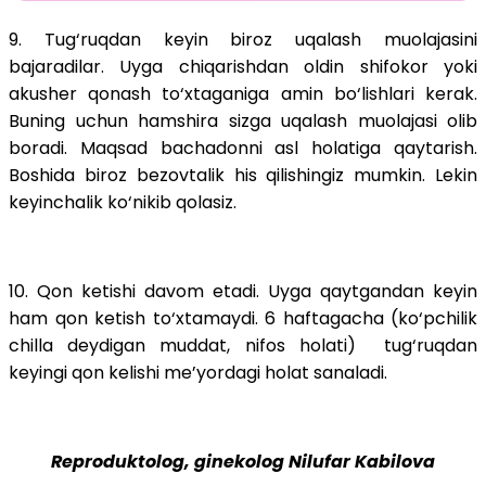
9. Tug‘ruqdan keyin biroz uqalash muolajasini
bajaradilar. Uyga chiqarishdan oldin shifokor yoki
akusher qonash to‘xtaganiga amin bo‘lishlari kerak.
Buning uchun hamshira sizga uqalash muolajasi olib
boradi. Maqsad bachadonni asl holatiga qaytarish.
Boshida biroz bezovtalik his qilishingiz mumkin. Lekin
keyinchalik ko‘nikib qolasiz.
10. Qon ketishi davom etadi. Uyga qaytgandan keyin
ham qon ketish to‘xtamaydi. 6 haftagacha (ko‘pchilik
chilla deydigan muddat, nifos holati) tug‘ruqdan
keyingi qon kelishi me’yordagi holat sanaladi.
Reproduktolog, ginekolog Nilufar Kabilova