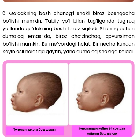
8. Go‘dakning bosh chanog‘i shakli biroz boshqacha
bo‘lishi mumkin. Tabiiy yo‘l bilan tug‘ilganda tug‘ruq
yo‘llarida go‘dakning boshi biroz siqiladi. Shuning uchun
dumaloq emas-da, biroz cho‘zinchoq, qovunsimon
bo‘lishi mumkin. Bu me’yordagi holat. Bir necha kundan
keyin asli holatiga qaytib, yana dumaloq shaklga keladi.