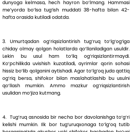
dunyoga kelmasa, hech hayron bo‘lmang. Hammasi
me’yorda bo‘lsa tug‘ish muddati 38-hafta bilan 42-
hafta orasida kutiladi odatda.
3. Umurtqadan og‘riqsizlantirish tug‘ruq to‘lg‘og‘iga
chiday olmay qolgan holatlarda qo‘llaniladigan usuldir.
Lekin bu usul ham to‘liq og‘riqsizlantirmaydi.
Ko‘pchilikda uvishish kuzatiladi, ayrimlar qorin sohasi
hissiz bo‘lib qolganini aytishadi. Agar to‘lg‘oq juda qattiq
og‘riq bersa, shifokor bilan maslahatlashib bu usulni
qo‘llash mumkin. Ammo mazkur og‘riqsizlantirish
usulidan mo‘jiza kutmang.
4. Tug‘ruq asnosida bir necha bor davolanishga to‘g‘ri
kelishi mumkin. Ilk bor tug‘uruqxonaga to‘lg‘oq tutib
borganingizda akusher yoki shifokor bachadon bo‘yni