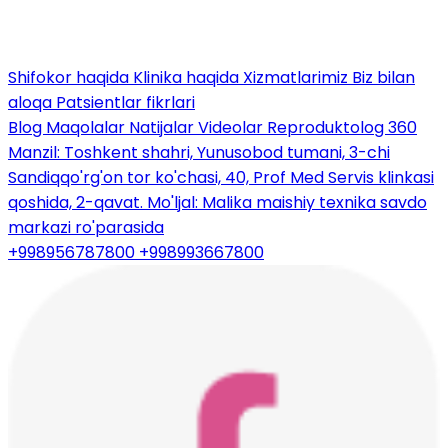
Shifokor haqida
Klinika haqida
Xizmatlarimiz
Biz bilan
aloqa
Patsientlar fikrlari
Blog
Maqolalar
Natijalar
Videolar
Reproduktolog 360
Manzil: Toshkent shahri, Yunusobod tumani, 3-chi
Sandiqqo'rg'on tor ko'chasi, 40, Prof Med Servis klinkasi
qoshida, 2-qavat. Mo'ljal: Malika maishiy texnika savdo
markazi ro'parasida
+998956787800
+998993667800