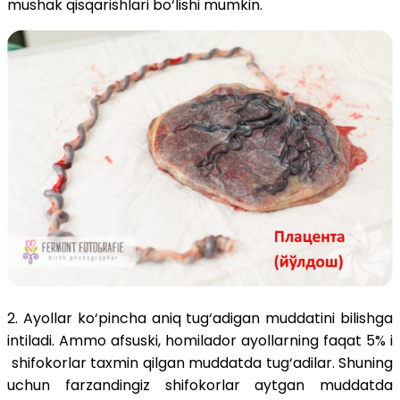
mushak qisqarishlari bo‘lishi mumkin.
2. Ayollar ko‘pincha aniq tug‘adigan muddatini bilishga
intiladi. Ammo afsuski, homilador ayollarning faqat 5% i
shifokorlar taxmin qilgan muddatda tug‘adilar. Shuning
uchun farzandingiz shifokorlar aytgan muddatda