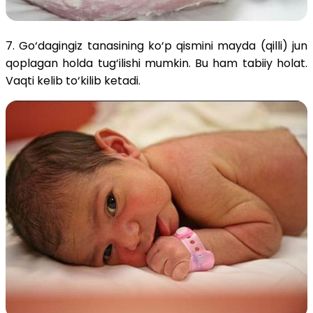
7. Go‘dagingiz tanasining ko‘p qismini mayda (qilli) jun
qoplagan holda tug‘ilishi mumkin. Bu ham tabiiy holat.
Vaqti kelib to‘kilib ketadi.