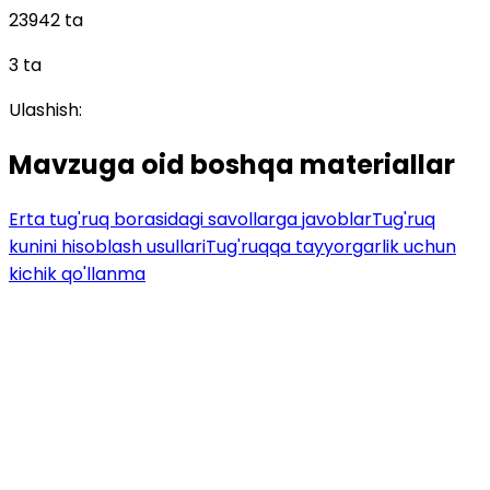
23942 ta
3 ta
Ulashish:
Mavzuga oid boshqa materiallar
Erta tug'ruq borasidagi savollarga javoblar
Tug'ruq
kunini hisoblash usullari
Tug'ruqqa tayyorgarlik uchun
kichik qo'llanma