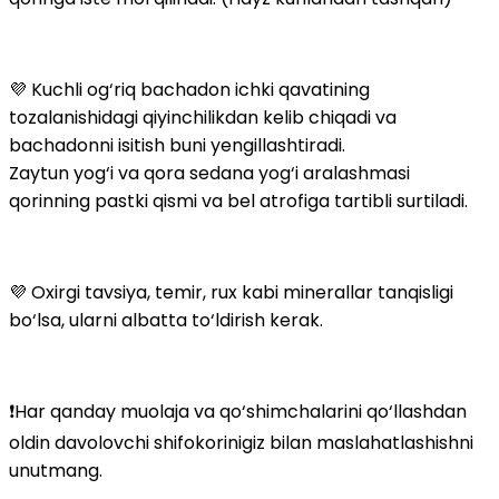
💜 Kuchli og‘riq bachadon ichki qavatining
tozalanishidagi qiyinchilikdan kelib chiqadi va
bachadonni isitish buni yengillashtiradi.
Zaytun yog‘i va qora sedana yog‘i aralashmasi
qorinning pastki qismi va bel atrofiga tartibli surtiladi.
💜 Oxirgi tavsiya, temir, rux kabi minerallar tanqisligi
bo‘lsa, ularni albatta to‘ldirish kerak.
❗️Har qanday muolaja va qo‘shimchalarini qo‘llashdan
oldin davolovchi shifokorinigiz bilan maslahatlashishni
unutmang.