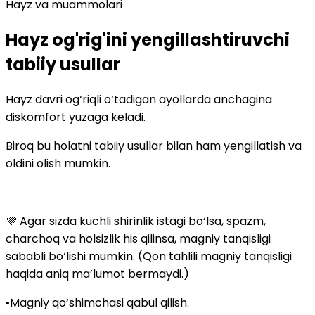
Hayz va muammolari
Hayz og'rig'ini yengillashtiruvchi
tabiiy usullar
Hayz davri og‘riqli o‘tadigan ayollarda anchagina
diskomfort yuzaga keladi.
Biroq bu holatni tabiiy usullar bilan ham yengillatish va
oldini olish mumkin.
💜 Agar sizda kuchli shirinlik istagi bo‘lsa, spazm,
charchoq va holsizlik his qilinsa, magniy tanqisligi
sababli bo‘lishi mumkin. (Qon tahlili magniy tanqisligi
haqida aniq ma’lumot bermaydi.)
▪️Magniy qo‘shimchasi qabul qilish.