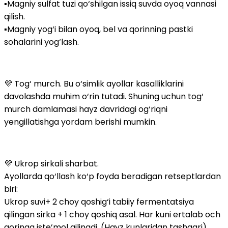
▪️Magniy sulfat tuzi qo‘shilgan issiq suvda oyoq vannasi
qilish.
▪️Magniy yog‘i bilan oyoq, bel va qorinning pastki
sohalarini yog‘lash.
💜 Tog‘ murch. Bu o‘simlik ayollar kasalliklarini
davolashda muhim o‘rin tutadi. Shuning uchun tog‘
murch damlamasi hayz davridagi og‘riqni
yengillatishga yordam berishi mumkin.
💜 Ukrop sirkali sharbat.
Ayollarda qo‘llash ko‘p foyda beradigan retseptlardan
biri:
Ukrop suvi+ 2 choy qoshig‘i tabiiy fermentatsiya
qilingan sirka + 1 choy qoshiq asal. Har kuni ertalab och
qoringa iste’mol qilinadi. (Hayz kunlaridan tashqari)