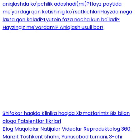
aniqlashda ko'pchilik adashadi(mi)?
Hayz paytida
me'yordagi qon ketishinig ko'rsatkichlari
Hayzda nega
laxta qon keladi?
Lyutein faza necha kun bo'ladi?
Hayzingiz me'yordami? Aniqlash usuli bor!
Shifokor haqida
Klinika haqida
Xizmatlarimiz
Biz bilan
aloqa
Patsientlar fikrlari
Blog
Maqolalar
Natijalar
Videolar
Reproduktolog 360
Manzil: Toshkent shahri, Yunusobod tumani, 3-chi