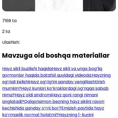
7169 ta
2 ta
Ulashish:
Mavzuga oid boshqa materiallar
Hayz sikli buzilishi haqida
Hayz sikli va unga bog‘liq
gormonlar haqida batafsil quyidagi videoda:
Hayzning
og‘riqli kelishi
Hayz og‘rig‘ini qanday yengillashtirish
mumkin?
Hayz kunlari ko‘kraklardagi og‘riqqa sabab
nima?
Hayz oldi sindromi
Hayz qoni rangi nimani
anglatadi?
Qalqonsimon bezning hayz siklini ravon
kechishida qanday o‘rni bor?
Emizish paytida hayz
ko‘rmaslik normal holatmi?
Hayzning 1-kunini