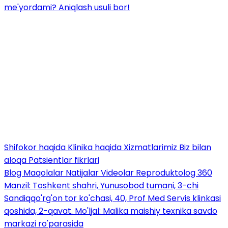
me'yordami? Aniqlash usuli bor!
Shifokor haqida
Klinika haqida
Xizmatlarimiz
Biz bilan
aloqa
Patsientlar fikrlari
Blog
Maqolalar
Natijalar
Videolar
Reproduktolog 360
Manzil: Toshkent shahri, Yunusobod tumani, 3-chi
Sandiqqo'rg'on tor ko'chasi, 40, Prof Med Servis klinkasi
qoshida, 2-qavat. Mo'ljal: Malika maishiy texnika savdo
markazi ro'parasida