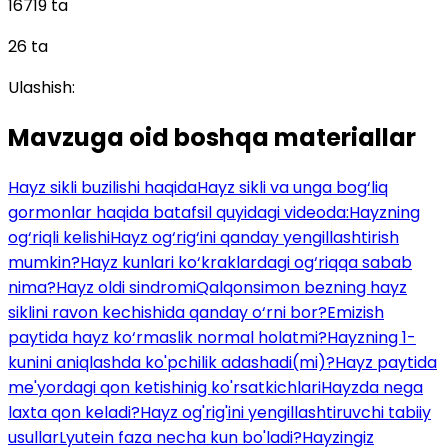
16719 ta
26 ta
Ulashish:
Mavzuga oid boshqa materiallar
Hayz sikli buzilishi haqida
Hayz sikli va unga bog‘liq
gormonlar haqida batafsil quyidagi videoda:
Hayzning
og‘riqli kelishi
Hayz og‘rig‘ini qanday yengillashtirish
mumkin?
Hayz kunlari ko‘kraklardagi og‘riqqa sabab
nima?
Hayz oldi sindromi
Qalqonsimon bezning hayz
siklini ravon kechishida qanday o‘rni bor?
Emizish
paytida hayz ko‘rmaslik normal holatmi?
Hayzning 1-
kunini aniqlashda ko'pchilik adashadi(mi)?
Hayz paytida
me'yordagi qon ketishinig ko'rsatkichlari
Hayzda nega
laxta qon keladi?
Hayz og'rig'ini yengillashtiruvchi tabiiy
usullar
Lyutein faza necha kun bo'ladi?
Hayzingiz