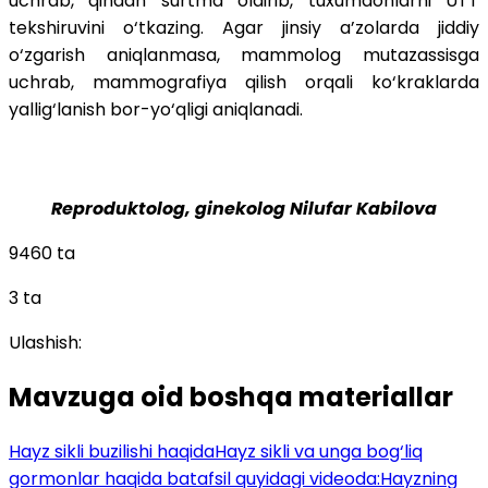
uchrab, qindan surtma oldirib, tuxumdonlarni UTT
tekshiruvini o‘tkazing. Agar jinsiy a’zolarda jiddiy
o‘zgarish aniqlanmasa, mammolog mutazassisga
uchrab, mammografiya qilish orqali ko‘kraklarda
yallig‘lanish bor-yo‘qligi aniqlanadi.
Reproduktolog, ginekolog Nilufar Kabilova
9460 ta
3 ta
Ulashish:
Mavzuga oid boshqa materiallar
Hayz sikli buzilishi haqida
Hayz sikli va unga bog‘liq
gormonlar haqida batafsil quyidagi videoda:
Hayzning