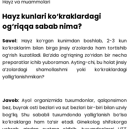
Hayz va muammolari
Hayz kunlari ko‘kraklardagi
og‘riqqa sabab nima?
Savol:
Hayz ko‘rgan kunimdan boshlab, 2-3 kun
ko‘kraklarim bilan birga jinsiy a’zolarda ham tortishib
og‘rish kuzatiladi. Ba’zida og‘riqning zo‘ridan bir necha
preparatlar ichib yuboraman. Ayting-chi, bu holat jinsiy
a’zolardagi shamollashmi yoki ko‘kraklardagi
yallig‘lanishmikan?
Javob:
Ayol organizmida tuxumdonlar, qalqonsimon
bez, buyrak osti bezlari va sut bezlari bir-biri bilan uzviy
bog‘liq. Shu sababli tuxumdonda yallig‘lanish bo‘lsa
ko‘kraklarga ham ta’sir etadi. Ginekolog shifokorga