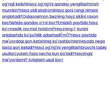
og‘riqli kelishi
Hayz og‘rig‘ini qanday yengillashtirish
mumkin?
Hayz oldi sindromi
Hayz qoni rangi nimani
anglatadi?
Qalqonsimon bezning hayz siklini ravon
kechishida qanday o‘rni bor?
Emizish paytida hayz
ko‘rmaslik normal holatmi?
Hayzning 1-kunini
aniqlashda ko'pchilik adashadi(mi)?
Hayz paytida
me'yordagi qon ketishinig ko'rsatkichlari
Hayzda nega
laxta qon keladi?
Hayz og'rig'ini yengillashtiruvchi tabiiy
usullar
Lyutein faza necha kun bo'ladi?
Hayzingiz
me'yordami? Aniqlash usuli bor!