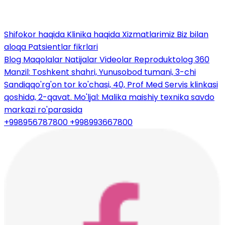
Shifokor haqida
Klinika haqida
Xizmatlarimiz
Biz bilan
aloqa
Patsientlar fikrlari
Blog
Maqolalar
Natijalar
Videolar
Reproduktolog 360
Manzil: Toshkent shahri, Yunusobod tumani, 3-chi
Sandiqqo'rg'on tor ko'chasi, 40, Prof Med Servis klinkasi
qoshida, 2-qavat. Mo'ljal: Malika maishiy texnika savdo
markazi ro'parasida
+998956787800
+998993667800